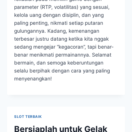
parameter (RTP, volatilitas) yang sesuai,
kelola uang dengan disiplin, dan yang
paling penting, nikmati setiap putaran
gulungannya. Kadang, kemenangan
terbesar justru datang ketika kita nggak
sedang mengejar “kegacoran”, tapi benar-
benar menikmati permainannya. Selamat
bermain, dan semoga keberuntungan
selalu berpihak dengan cara yang paling
menyenangkan!
SLOT TERBAIK
Bersiaplah untuk Gelak