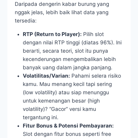
Daripada dengerin kabar burung yang
nggak jelas, lebih baik lihat data yang
tersedia:
RTP (Return to Player):
Pilih slot
dengan nilai RTP tinggi (diatas 96%). Ini
berarti, secara teori, slot itu punya
kecenderungan mengembalikan lebih
banyak uang dalam jangka panjang.
Volatilitas/Varian:
Pahami selera risiko
kamu. Mau menang kecil tapi sering
(low volatility) atau siap menunggu
untuk kemenangan besar (high
volatility)? “Gacor” versi kamu
tergantung ini.
Fitur Bonus & Potensi Pembayaran:
Slot dengan fitur bonus seperti free