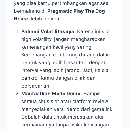
yang bisa kamu pertimbangkan agar sesi
bermainmu di
Pragmatic Play The Dog
House
lebih optimal.
Pahami Volatilitasnya:
Karena ini slot
high volatility, jangan mengharapkan
kemenangan kecil yang sering.
Kemenangan cenderung datang dalam
bentuk yang lebih besar tapi dengan
interval yang lebih jarang. Jadi, kelola
bankroll kamu dengan bijak dan
bersabarlah.
Manfaatkan Mode Demo:
Hampir
semua situs slot atau platform review
menyediakan versi demo dari game ini.
Cobalah dulu untuk merasakan alur
permainannya tanpa risiko kehilangan