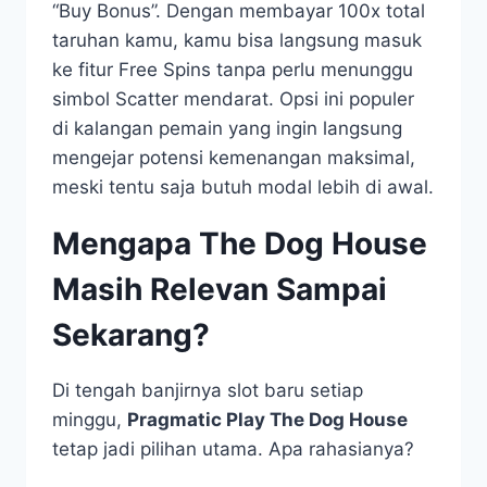
“Buy Bonus”. Dengan membayar 100x total
taruhan kamu, kamu bisa langsung masuk
ke fitur Free Spins tanpa perlu menunggu
simbol Scatter mendarat. Opsi ini populer
di kalangan pemain yang ingin langsung
mengejar potensi kemenangan maksimal,
meski tentu saja butuh modal lebih di awal.
Mengapa The Dog House
Masih Relevan Sampai
Sekarang?
Di tengah banjirnya slot baru setiap
minggu,
Pragmatic Play The Dog House
tetap jadi pilihan utama. Apa rahasianya?