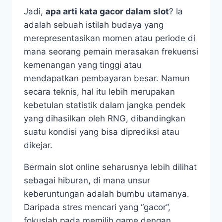
Jadi,
apa arti kata gacor dalam slot
? Ia
adalah sebuah istilah budaya yang
merepresentasikan momen atau periode di
mana seorang pemain merasakan frekuensi
kemenangan yang tinggi atau
mendapatkan pembayaran besar. Namun
secara teknis, hal itu lebih merupakan
kebetulan statistik dalam jangka pendek
yang dihasilkan oleh RNG, dibandingkan
suatu kondisi yang bisa diprediksi atau
dikejar.
Bermain slot online seharusnya lebih dilihat
sebagai hiburan, di mana unsur
keberuntungan adalah bumbu utamanya.
Daripada stres mencari yang “gacor”,
fokuslah pada memilih game dengan