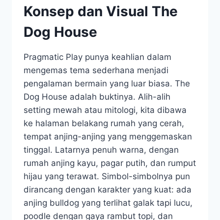
Konsep dan Visual The
Dog House
Pragmatic Play punya keahlian dalam
mengemas tema sederhana menjadi
pengalaman bermain yang luar biasa. The
Dog House adalah buktinya. Alih-alih
setting mewah atau mitologi, kita dibawa
ke halaman belakang rumah yang cerah,
tempat anjing-anjing yang menggemaskan
tinggal. Latarnya penuh warna, dengan
rumah anjing kayu, pagar putih, dan rumput
hijau yang terawat. Simbol-simbolnya pun
dirancang dengan karakter yang kuat: ada
anjing bulldog yang terlihat galak tapi lucu,
poodle dengan gaya rambut topi, dan