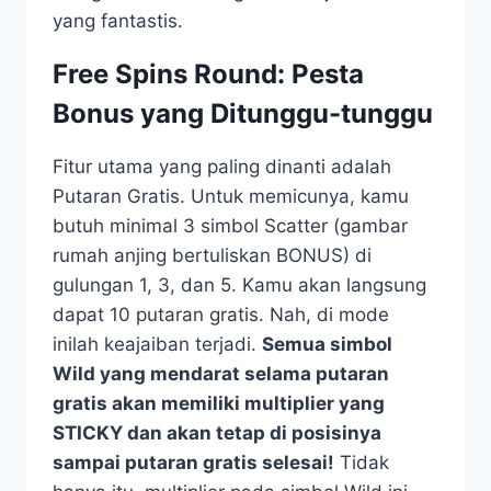
yang fantastis.
Free Spins Round: Pesta
Bonus yang Ditunggu-tunggu
Fitur utama yang paling dinanti adalah
Putaran Gratis. Untuk memicunya, kamu
butuh minimal 3 simbol Scatter (gambar
rumah anjing bertuliskan BONUS) di
gulungan 1, 3, dan 5. Kamu akan langsung
dapat 10 putaran gratis. Nah, di mode
inilah keajaiban terjadi.
Semua simbol
Wild yang mendarat selama putaran
gratis akan memiliki multiplier yang
STICKY dan akan tetap di posisinya
sampai putaran gratis selesai!
Tidak