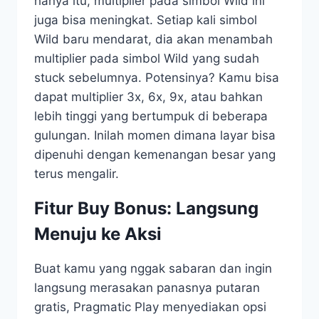
hanya itu, multiplier pada simbol Wild ini
juga bisa meningkat. Setiap kali simbol
Wild baru mendarat, dia akan menambah
multiplier pada simbol Wild yang sudah
stuck sebelumnya. Potensinya? Kamu bisa
dapat multiplier 3x, 6x, 9x, atau bahkan
lebih tinggi yang bertumpuk di beberapa
gulungan. Inilah momen dimana layar bisa
dipenuhi dengan kemenangan besar yang
terus mengalir.
Fitur Buy Bonus: Langsung
Menuju ke Aksi
Buat kamu yang nggak sabaran dan ingin
langsung merasakan panasnya putaran
gratis, Pragmatic Play menyediakan opsi