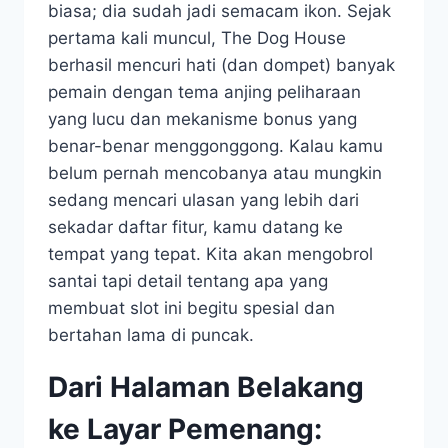
biasa; dia sudah jadi semacam ikon. Sejak
pertama kali muncul, The Dog House
berhasil mencuri hati (dan dompet) banyak
pemain dengan tema anjing peliharaan
yang lucu dan mekanisme bonus yang
benar-benar menggonggong. Kalau kamu
belum pernah mencobanya atau mungkin
sedang mencari ulasan yang lebih dari
sekadar daftar fitur, kamu datang ke
tempat yang tepat. Kita akan mengobrol
santai tapi detail tentang apa yang
membuat slot ini begitu spesial dan
bertahan lama di puncak.
Dari Halaman Belakang
ke Layar Pemenang: