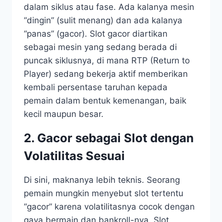
dalam siklus atau fase. Ada kalanya mesin
“dingin” (sulit menang) dan ada kalanya
“panas” (gacor). Slot gacor diartikan
sebagai mesin yang sedang berada di
puncak siklusnya, di mana RTP (Return to
Player) sedang bekerja aktif memberikan
kembali persentase taruhan kepada
pemain dalam bentuk kemenangan, baik
kecil maupun besar.
2. Gacor sebagai Slot dengan
Volatilitas Sesuai
Di sini, maknanya lebih teknis. Seorang
pemain mungkin menyebut slot tertentu
“gacor” karena volatilitasnya cocok dengan
gaya bermain dan bankroll-nya. Slot