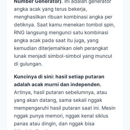
Number Generator)
. Ini adalah generator
angka acak yang terus bekerja,
menghasilkan ribuan kombinasi angka per
detiknya. Saat kamu menekan tombol spin,
RNG langsung mengunci satu kombinasi
angka acak pada saat itu juga, yang
kemudian diterjemahkan oleh perangkat
lunak menjadi simbol-simbol yang muncul
di gulungan.
Kuncinya di sini: hasil setiap putaran
adalah acak murni dan independen.
Artinya, hasil putaran sebelumnya, atau
yang akan datang, sama sekali nggak
mempengaruhi hasil putaran saat ini. Mesin
nggak punya memori, nggak kenal siklus
panas atau dingin, dan nggak bisa