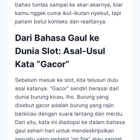
bahas tuntas sampai ke akar-akarnya, biar
kamu nggak cuma ikut-ikutan nyebut, tapi
paham betul konteks dan realitanya.
Dari Bahasa Gaul ke
Dunia Slot: Asal-Usul
Kata “Gacor”
Sebelum masuk ke slot, kita telusuri dulu
asal katanya. “Gacor” sendiri berasal dari
dunia burung kicau, lho. Burung yang
disebut gacor adalah burung yang rajin
berkicau dengan suara lantang dan merdu.
Dari situ, kata ini diadopsi ke dalam bahasa
gaul sehari-hari untuk mendeskripsikan
sesuatu yang sedang “on fire” atau sangat