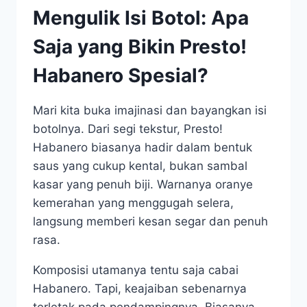
Mengulik Isi Botol: Apa
Saja yang Bikin Presto!
Habanero Spesial?
Mari kita buka imajinasi dan bayangkan isi
botolnya. Dari segi tekstur, Presto!
Habanero biasanya hadir dalam bentuk
saus yang cukup kental, bukan sambal
kasar yang penuh biji. Warnanya oranye
kemerahan yang menggugah selera,
langsung memberi kesan segar dan penuh
rasa.
Komposisi utamanya tentu saja cabai
Habanero. Tapi, keajaiban sebenarnya