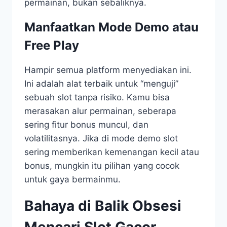
permainan, bukan sebaliknya.
Manfaatkan Mode Demo atau
Free Play
Hampir semua platform menyediakan ini.
Ini adalah alat terbaik untuk “menguji”
sebuah slot tanpa risiko. Kamu bisa
merasakan alur permainan, seberapa
sering fitur bonus muncul, dan
volatilitasnya. Jika di mode demo slot
sering memberikan kemenangan kecil atau
bonus, mungkin itu pilihan yang cocok
untuk gaya bermainmu.
Bahaya di Balik Obsesi
Mencari Slot Gacor