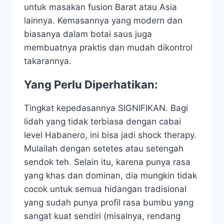
untuk masakan fusion Barat atau Asia
lainnya. Kemasannya yang modern dan
biasanya dalam botai saus juga
membuatnya praktis dan mudah dikontrol
takarannya.
Yang Perlu Diperhatikan:
Tingkat kepedasannya SIGNIFIKAN. Bagi
lidah yang tidak terbiasa dengan cabai
level Habanero, ini bisa jadi shock therapy.
Mulailah dengan setetes atau setengah
sendok teh. Selain itu, karena punya rasa
yang khas dan dominan, dia mungkin tidak
cocok untuk semua hidangan tradisional
yang sudah punya profil rasa bumbu yang
sangat kuat sendiri (misalnya, rendang