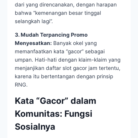
dari yang direncanakan, dengan harapan
bahwa “kemenangan besar tinggal
selangkah lagi”.
3. Mudah Terpancing Promo
Menyesatkan:
Banyak okel yang
memanfaatkan kata “gacor” sebagai
umpan. Hati-hati dengan klaim-klaim yang
menjanjikan daftar slot gacor jam tertentu,
karena itu bertentangan dengan prinsip
RNG.
Kata “Gacor” dalam
Komunitas: Fungsi
Sosialnya