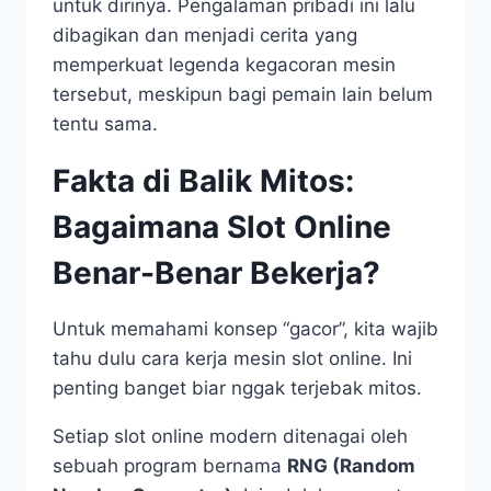
untuk dirinya. Pengalaman pribadi ini lalu
dibagikan dan menjadi cerita yang
memperkuat legenda kegacoran mesin
tersebut, meskipun bagi pemain lain belum
tentu sama.
Fakta di Balik Mitos:
Bagaimana Slot Online
Benar-Benar Bekerja?
Untuk memahami konsep “gacor”, kita wajib
tahu dulu cara kerja mesin slot online. Ini
penting banget biar nggak terjebak mitos.
Setiap slot online modern ditenagai oleh
sebuah program bernama
RNG (Random