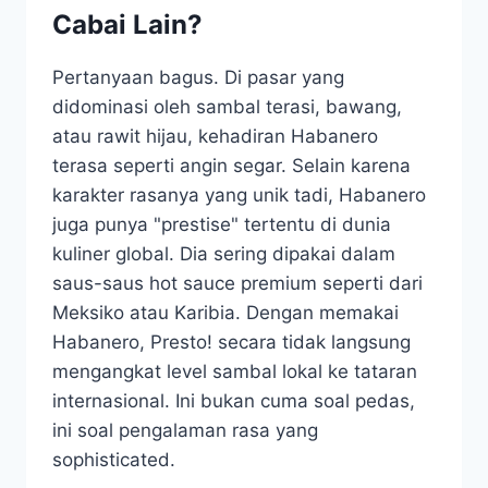
Cabai Lain?
Pertanyaan bagus. Di pasar yang
didominasi oleh sambal terasi, bawang,
atau rawit hijau, kehadiran Habanero
terasa seperti angin segar. Selain karena
karakter rasanya yang unik tadi, Habanero
juga punya "prestise" tertentu di dunia
kuliner global. Dia sering dipakai dalam
saus-saus hot sauce premium seperti dari
Meksiko atau Karibia. Dengan memakai
Habanero, Presto! secara tidak langsung
mengangkat level sambal lokal ke tataran
internasional. Ini bukan cuma soal pedas,
ini soal pengalaman rasa yang
sophisticated.