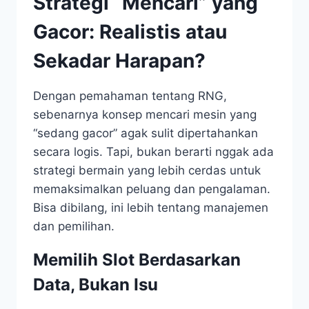
Strategi “Mencari” yang
Gacor: Realistis atau
Sekadar Harapan?
Dengan pemahaman tentang RNG,
sebenarnya konsep mencari mesin yang
“sedang gacor” agak sulit dipertahankan
secara logis. Tapi, bukan berarti nggak ada
strategi bermain yang lebih cerdas untuk
memaksimalkan peluang dan pengalaman.
Bisa dibilang, ini lebih tentang manajemen
dan pemilihan.
Memilih Slot Berdasarkan
Data, Bukan Isu