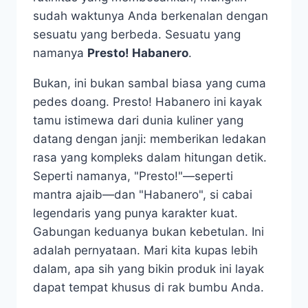
sudah waktunya Anda berkenalan dengan
sesuatu yang berbeda. Sesuatu yang
namanya
Presto! Habanero
.
Bukan, ini bukan sambal biasa yang cuma
pedes doang. Presto! Habanero ini kayak
tamu istimewa dari dunia kuliner yang
datang dengan janji: memberikan ledakan
rasa yang kompleks dalam hitungan detik.
Seperti namanya, "Presto!"—seperti
mantra ajaib—dan "Habanero", si cabai
legendaris yang punya karakter kuat.
Gabungan keduanya bukan kebetulan. Ini
adalah pernyataan. Mari kita kupas lebih
dalam, apa sih yang bikin produk ini layak
dapat tempat khusus di rak bumbu Anda.