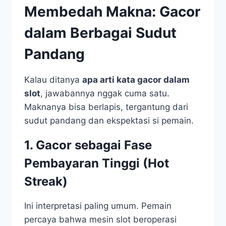
Membedah Makna: Gacor
dalam Berbagai Sudut
Pandang
Kalau ditanya
apa arti kata gacor dalam
slot
, jawabannya nggak cuma satu.
Maknanya bisa berlapis, tergantung dari
sudut pandang dan ekspektasi si pemain.
1. Gacor sebagai Fase
Pembayaran Tinggi (Hot
Streak)
Ini interpretasi paling umum. Pemain
percaya bahwa mesin slot beroperasi