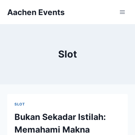
Skip
Aachen Events
to
content
Slot
SLOT
Bukan Sekadar Istilah:
Memahami Makna