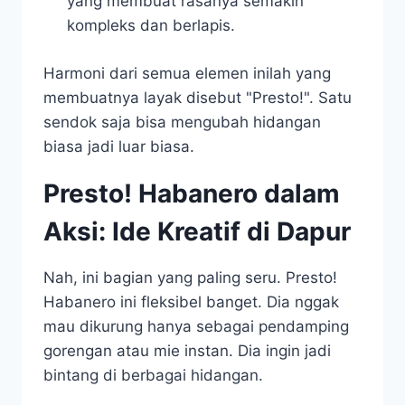
yang membuat rasanya semakin
kompleks dan berlapis.
Harmoni dari semua elemen inilah yang
membuatnya layak disebut "Presto!". Satu
sendok saja bisa mengubah hidangan
biasa jadi luar biasa.
Presto! Habanero dalam
Aksi: Ide Kreatif di Dapur
Nah, ini bagian yang paling seru. Presto!
Habanero ini fleksibel banget. Dia nggak
mau dikurung hanya sebagai pendamping
gorengan atau mie instan. Dia ingin jadi
bintang di berbagai hidangan.