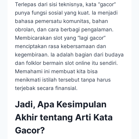
Terlepas dari sisi teknisnya, kata “gacor”
punya fungsi sosial yang kuat. Ia menjadi
bahasa pemersatu komunitas, bahan
obrolan, dan cara berbagi pengalaman.
Membicarakan slot yang “lagi gacor”
menciptakan rasa kebersamaan dan
kegembiraan. Ia adalah bagian dari budaya
dan folklor bermain slot online itu sendiri.
Memahami ini membuat kita bisa
menikmati istilah tersebut tanpa harus
terjebak secara finansial.
Jadi, Apa Kesimpulan
Akhir tentang Arti Kata
Gacor?