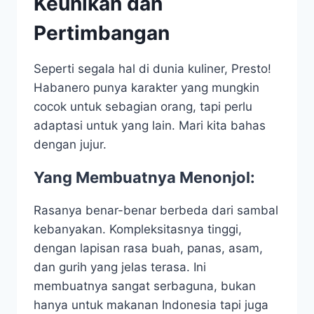
Keunikan dan
Pertimbangan
Seperti segala hal di dunia kuliner, Presto!
Habanero punya karakter yang mungkin
cocok untuk sebagian orang, tapi perlu
adaptasi untuk yang lain. Mari kita bahas
dengan jujur.
Yang Membuatnya Menonjol:
Rasanya benar-benar berbeda dari sambal
kebanyakan. Kompleksitasnya tinggi,
dengan lapisan rasa buah, panas, asam,
dan gurih yang jelas terasa. Ini
membuatnya sangat serbaguna, bukan
hanya untuk makanan Indonesia tapi juga