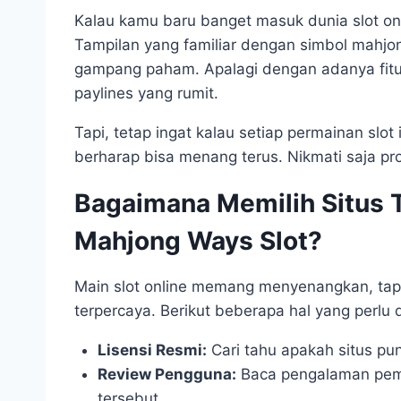
Kalau kamu baru banget masuk dunia slot onli
Tampilan yang familiar dengan simbol mahjo
gampang paham. Apalagi dengan adanya fitur 
paylines yang rumit.
Tapi, tetap ingat kalau setiap permainan slot
berharap bisa menang terus. Nikmati saja p
Bagaimana Memilih Situs 
Mahjong Ways Slot?
Main slot online memang menyenangkan, tapi
terpercaya. Berikut beberapa hal yang perlu 
Lisensi Resmi:
Cari tahu apakah situs puny
Review Pengguna:
Baca pengalaman pemai
tersebut.