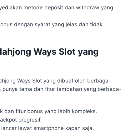
yediakan metode deposit dan withdraw yang
onus dengan syarat yang jelas dan tidak
Mahjong Ways Slot yang
Mahjong Ways Slot yang dibuat oleh berbagai
ya punya tema dan fitur tambahan yang berbeda-
k dan fitur bonus yang lebih kompleks.
ckpot progresif.
n lancar lewat smartphone kapan saja.