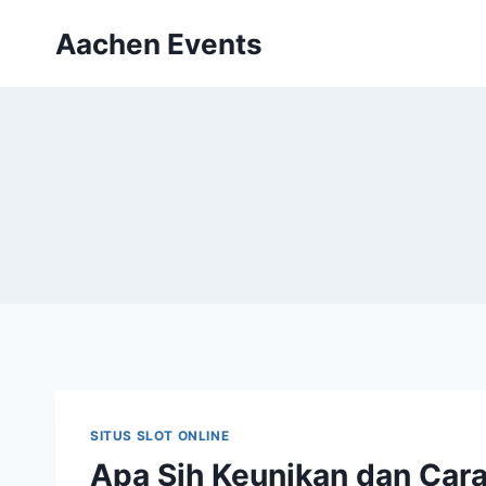
Skip
Aachen Events
to
content
SITUS SLOT ONLINE
Apa Sih Keunikan dan Car