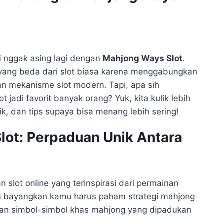
i nggak asing lagi dengan
Mahjong Ways Slot
.
ang beda dari slot biasa karena menggabungkan
n mekanisme slot modern. Tapi, apa sih
adi favorit banyak orang? Yuk, kita kulik lebih
ik, dan tips supaya bisa menang lebih sering!
ot: Perpaduan Unik Antara
slot online yang terinspirasi dari permainan
an bayangkan kamu harus paham strategi mahjong
l dan simbol-simbol khas mahjong yang dipadukan