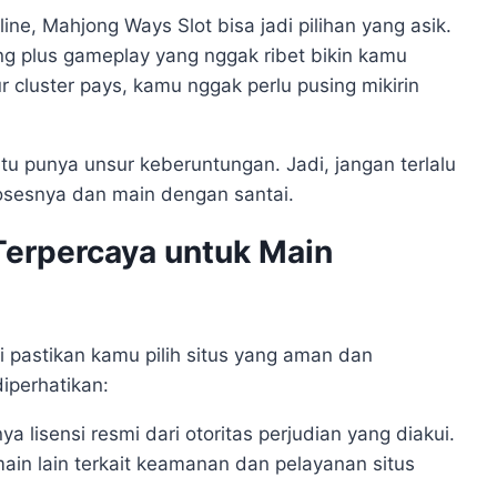
ne, Mahjong Ways Slot bisa jadi pilihan yang asik.
ng plus gameplay yang nggak ribet bikin kamu
cluster pays, kamu nggak perlu pusing mikirin
 itu punya unsur keberuntungan. Jadi, jangan terlalu
rosesnya dan main dengan santai.
Terpercaya untuk Main
 pastikan kamu pilih situs yang aman dan
diperhatikan:
a lisensi resmi dari otoritas perjudian yang diakui.
n lain terkait keamanan dan pelayanan situs