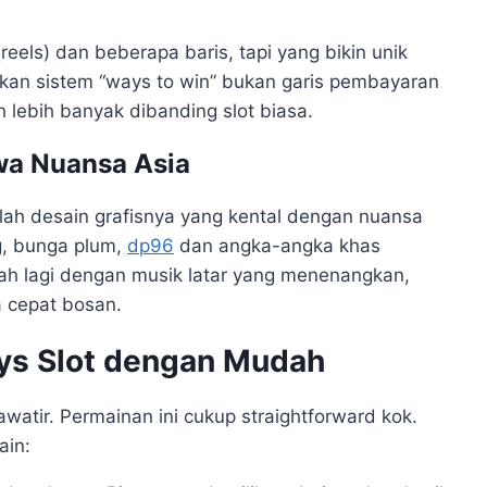
eels) dan beberapa baris, tapi yang bikin unik
an sistem “ways to win” bukan garis pembayaran
 lebih banyak dibanding slot biasa.
wa Nuansa Asia
lah desain grafisnya yang kental dengan nuansa
g, bunga plum,
dp96
dan angka-angka khas
ah lagi dengan musik latar yang menenangkan,
 cepat bosan.
ys Slot dengan Mudah
watir. Permainan ini cukup straightforward kok.
ain: