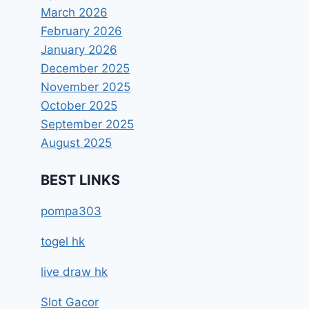
March 2026
February 2026
January 2026
December 2025
November 2025
October 2025
September 2025
August 2025
BEST LINKS
pompa303
togel hk
live draw hk
Slot Gacor