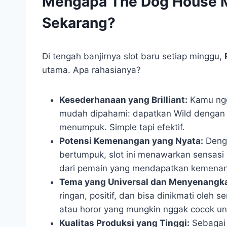
Mengapa The Dog House M
Sekarang?
Di tengah banjirnya slot baru setiap minggu,
utama. Apa rahasianya?
Kesederhanaan yang Brilliant:
Kamu ngg
mudah dipahami: dapatkan Wild dengan mult
menumpuk. Simple tapi efektif.
Potensi Kemenangan yang Nyata:
Denga
bertumpuk, slot ini menawarkan sensasi
dari pemain yang mendapatkan kemenangan
Tema yang Universal dan Menyenangk
ringan, positif, dan bisa dinikmati ol
atau horor yang mungkin nggak cocok u
Kualitas Produksi yang Tinggi:
Sebagai p