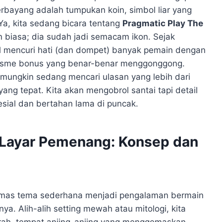
erbayang adalah tumpukan koin, simbol liar yang
Ya, kita sedang bicara tentang
Pragmatic Play The
n biasa; dia sudah jadi semacam ikon. Sejak
l mencuri hati (dan dompet) banyak pemain dengan
nisme bonus yang benar-benar menggonggong.
ungkin sedang mencari ulasan yang lebih dari
yang tepat. Kita akan mengobrol santai tapi detail
esial dan bertahan lama di puncak.
 Layar Pemenang: Konsep dan
emas tema sederhana menjadi pengalaman bermain
ya. Alih-alih setting mewah atau mitologi, kita
rah, tempat anjing-anjing yang menggemaskan