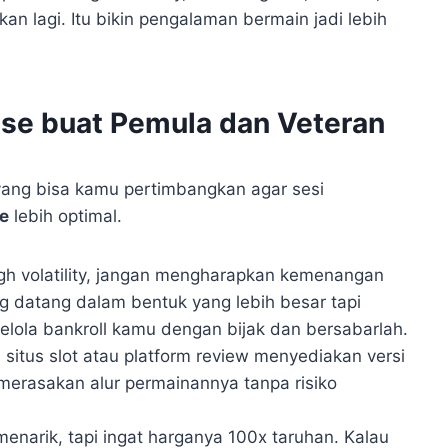
an lagi. Itu bikin pengalaman bermain jadi lebih
se buat Pemula dan Veteran
 yang bisa kamu pertimbangkan agar sesi
e
lebih optimal.
igh volatility, jangan mengharapkan kemenangan
g datang dalam bentuk yang lebih besar tapi
 kelola bankroll kamu dengan bijak dan bersabarlah.
itus slot atau platform review menyediakan versi
merasakan alur permainannya tanpa risiko
 menarik, tapi ingat harganya 100x taruhan. Kalau