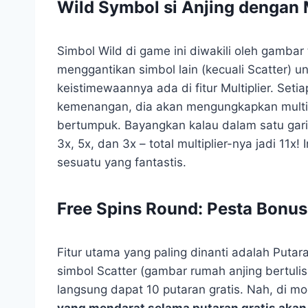
Wild Symbol si Anjing dengan M
Simbol Wild di game ini diwakili oleh gambar 
menggantikan simbol lain (kecuali Scatter) 
keistimewaannya ada di fitur Multiplier. Seti
kemenangan, dia akan mengungkapkan multipli
bertumpuk. Bayangkan kalau dalam satu gari
3x, 5x, dan 3x – total multiplier-nya jadi 11
sesuatu yang fantastis.
Free Spins Round: Pesta Bonu
Fitur utama yang paling dinanti adalah Puta
simbol Scatter (gambar rumah anjing bertuli
langsung dapat 10 putaran gratis. Nah, di mod
yang mendarat selama putaran gratis akan 