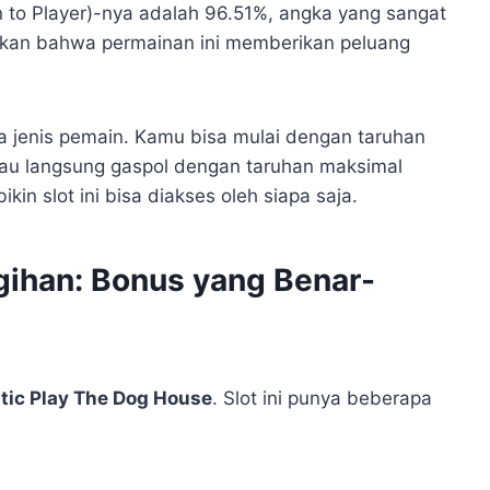
n to Player)-nya adalah 96.51%, angka yang sangat
jukkan bahwa permainan ini memberikan peluang
a jenis pemain. Kamu bisa mulai dengan taruhan
tau langsung gaspol dengan taruhan maksimal
bikin slot ini bisa diakses oleh siapa saja.
agihan: Bonus yang Benar-
tic Play The Dog House
. Slot ini punya beberapa