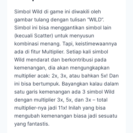
Simbol Wild di game ini diwakili oleh
gambar tulang dengan tulisan “WILD”.
Simbol ini bisa menggantikan simbol lain
(kecuali Scatter) untuk menyusun
kombinasi menang. Tapi, keistimewaannya
ada di fitur Multiplier. Setiap kali simbol
Wild mendarat dan berkontribusi pada
kemenangan, dia akan mengungkapkan
multiplier acak: 2x, 3x, atau bahkan 5x! Dan
ini bisa bertumpuk. Bayangkan kalau dalam
satu garis kemenangan ada 3 simbol Wild
dengan multiplier 3x, 5x, dan 3x – total
multiplier-nya jadi 11x! Inilah yang bisa
mengubah kemenangan biasa jadi sesuatu
yang fantastis.