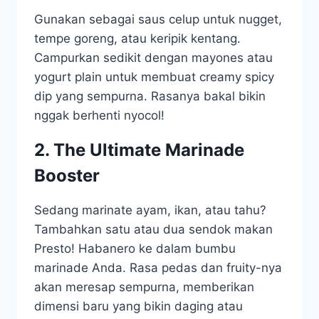
Gunakan sebagai saus celup untuk nugget,
tempe goreng, atau keripik kentang.
Campurkan sedikit dengan mayones atau
yogurt plain untuk membuat creamy spicy
dip yang sempurna. Rasanya bakal bikin
nggak berhenti nyocol!
2. The Ultimate Marinade
Booster
Sedang marinate ayam, ikan, atau tahu?
Tambahkan satu atau dua sendok makan
Presto! Habanero ke dalam bumbu
marinade Anda. Rasa pedas dan fruity-nya
akan meresap sempurna, memberikan
dimensi baru yang bikin daging atau