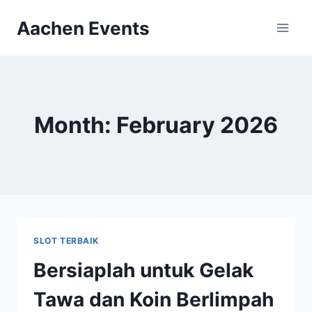
Skip
Aachen Events
to
content
Month: February 2026
SLOT TERBAIK
Bersiaplah untuk Gelak
Tawa dan Koin Berlimpah