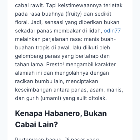
cabai rawit. Tapi keistimewaannya terletak
pada rasa buahnya (fruity) dan sedikit
floral. Jadi, sensasi yang diberikan bukan
sekadar panas membakar di lidah,
odin77
melainkan perjalanan rasa: manis buah-
buahan tropis di awal, lalu diikuti oleh
gelombang panas yang bertahap dan
tahan lama. Presto! mengambil karakter
alamiah ini dan mengolahnya dengan
racikan bumbu lain, menciptakan
keseimbangan antara panas, asam, manis,
dan gurih (umami) yang sulit ditolak.
Kenapa Habanero, Bukan
Cabai Lain?
Pertanyaan bagus. Di pasar yang