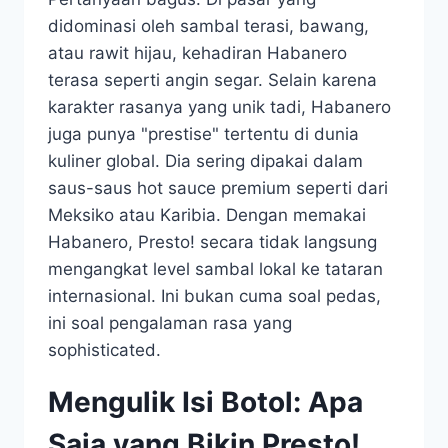
didominasi oleh sambal terasi, bawang,
atau rawit hijau, kehadiran Habanero
terasa seperti angin segar. Selain karena
karakter rasanya yang unik tadi, Habanero
juga punya "prestise" tertentu di dunia
kuliner global. Dia sering dipakai dalam
saus-saus hot sauce premium seperti dari
Meksiko atau Karibia. Dengan memakai
Habanero, Presto! secara tidak langsung
mengangkat level sambal lokal ke tataran
internasional. Ini bukan cuma soal pedas,
ini soal pengalaman rasa yang
sophisticated.
Mengulik Isi Botol: Apa
Saja yang Bikin Presto!