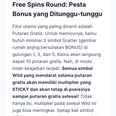
Free Spins Round: Pesta
Bonus yang Ditunggu-tunggu
Fitur utama yang paling dinanti adalah
Putaran Gratis. Untuk memicunya, kamu
butuh minimal 3 simbol Scatter (gambar
rumah anjing bertuliskan BONUS) di
gulungan 1, 3, dan 5. Kamu akan langsung
dapat 10 putaran gratis. Nah, di mode
inilah keajaiban terjadi.
Semua simbol
Wild yang mendarat selama putaran
gratis akan memiliki multiplier yang
STICKY dan akan tetap di posisinya
sampai putaran gratis selesai!
Tidak
hanya itu, multiplier pada simbol Wild ini
juga bisa meningkat. Setiap kali simbol