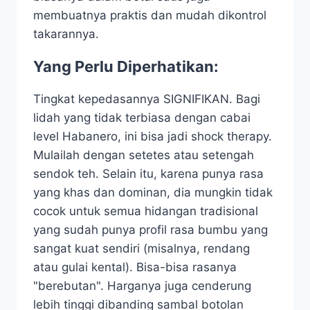
membuatnya praktis dan mudah dikontrol
takarannya.
Yang Perlu Diperhatikan:
Tingkat kepedasannya SIGNIFIKAN. Bagi
lidah yang tidak terbiasa dengan cabai
level Habanero, ini bisa jadi shock therapy.
Mulailah dengan setetes atau setengah
sendok teh. Selain itu, karena punya rasa
yang khas dan dominan, dia mungkin tidak
cocok untuk semua hidangan tradisional
yang sudah punya profil rasa bumbu yang
sangat kuat sendiri (misalnya, rendang
atau gulai kental). Bisa-bisa rasanya
"berebutan". Harganya juga cenderung
lebih tinggi dibanding sambal botolan