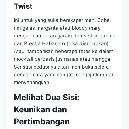
Twist
Ini untuk yang suka bereksperimen. Coba
rim gelas margarita atau bloody mary
dengan campuran garam dan sedikit bubuk
dari Presto! Habanero (bisa diendapkan).
Atau, tambahkan beberapa tetes ke dalam
mocktail berbasis jus nanas atau mangga.
Sensasi pedasnya akan membuka selera
dengan cara yang sangat mengejutkan dan
menyenangkan.
Melihat Dua Sisi:
Keunikan dan
Pertimbangan