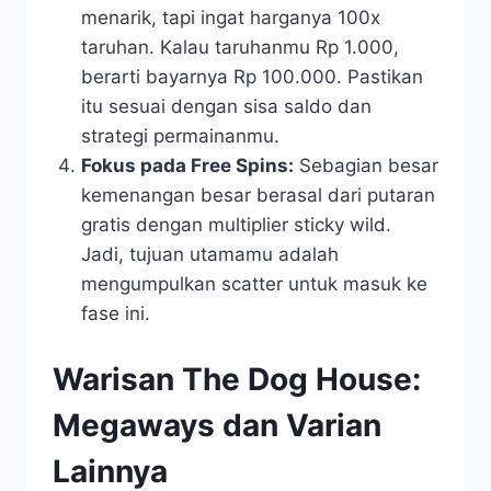
menarik, tapi ingat harganya 100x
taruhan. Kalau taruhanmu Rp 1.000,
berarti bayarnya Rp 100.000. Pastikan
itu sesuai dengan sisa saldo dan
strategi permainanmu.
Fokus pada Free Spins:
Sebagian besar
kemenangan besar berasal dari putaran
gratis dengan multiplier sticky wild.
Jadi, tujuan utamamu adalah
mengumpulkan scatter untuk masuk ke
fase ini.
Warisan The Dog House:
Megaways dan Varian
Lainnya