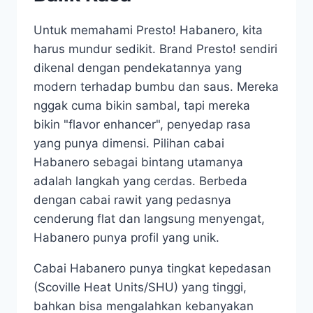
Untuk memahami Presto! Habanero, kita
harus mundur sedikit. Brand Presto! sendiri
dikenal dengan pendekatannya yang
modern terhadap bumbu dan saus. Mereka
nggak cuma bikin sambal, tapi mereka
bikin "flavor enhancer", penyedap rasa
yang punya dimensi. Pilihan cabai
Habanero sebagai bintang utamanya
adalah langkah yang cerdas. Berbeda
dengan cabai rawit yang pedasnya
cenderung flat dan langsung menyengat,
Habanero punya profil yang unik.
Cabai Habanero punya tingkat kepedasan
(Scoville Heat Units/SHU) yang tinggi,
bahkan bisa mengalahkan kebanyakan