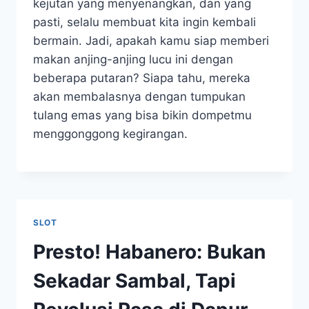
kejutan yang menyenangkan, dan yang
pasti, selalu membuat kita ingin kembali
bermain. Jadi, apakah kamu siap memberi
makan anjing-anjing lucu ini dengan
beberapa putaran? Siapa tahu, mereka
akan membalasnya dengan tumpukan
tulang emas yang bisa bikin dompetmu
menggonggong kegirangan.
SLOT
Presto! Habanero: Bukan
Sekadar Sambal, Tapi