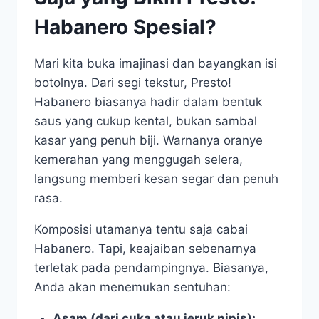
Habanero Spesial?
Mari kita buka imajinasi dan bayangkan isi
botolnya. Dari segi tekstur, Presto!
Habanero biasanya hadir dalam bentuk
saus yang cukup kental, bukan sambal
kasar yang penuh biji. Warnanya oranye
kemerahan yang menggugah selera,
langsung memberi kesan segar dan penuh
rasa.
Komposisi utamanya tentu saja cabai
Habanero. Tapi, keajaiban sebenarnya
terletak pada pendampingnya. Biasanya,
Anda akan menemukan sentuhan:
Asam (dari cuka atau jeruk nipis):