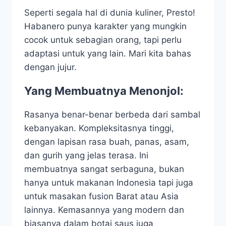
Seperti segala hal di dunia kuliner, Presto!
Habanero punya karakter yang mungkin
cocok untuk sebagian orang, tapi perlu
adaptasi untuk yang lain. Mari kita bahas
dengan jujur.
Yang Membuatnya Menonjol:
Rasanya benar-benar berbeda dari sambal
kebanyakan. Kompleksitasnya tinggi,
dengan lapisan rasa buah, panas, asam,
dan gurih yang jelas terasa. Ini
membuatnya sangat serbaguna, bukan
hanya untuk makanan Indonesia tapi juga
untuk masakan fusion Barat atau Asia
lainnya. Kemasannya yang modern dan
biasanya dalam botai saus juga