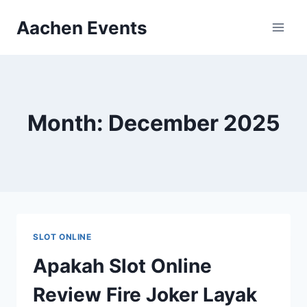
Skip
Aachen Events
to
content
Month: December 2025
SLOT ONLINE
Apakah Slot Online
Review Fire Joker Layak