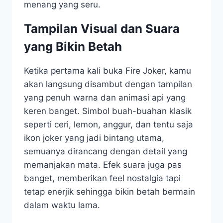
menang yang seru.
Tampilan Visual dan Suara
yang Bikin Betah
Ketika pertama kali buka Fire Joker, kamu
akan langsung disambut dengan tampilan
yang penuh warna dan animasi api yang
keren banget. Simbol buah-buahan klasik
seperti ceri, lemon, anggur, dan tentu saja
ikon joker yang jadi bintang utama,
semuanya dirancang dengan detail yang
memanjakan mata. Efek suara juga pas
banget, memberikan feel nostalgia tapi
tetap enerjik sehingga bikin betah bermain
dalam waktu lama.