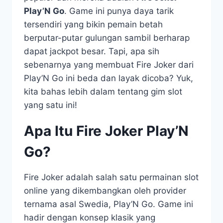
Play’N Go
. Game ini punya daya tarik
tersendiri yang bikin pemain betah
berputar-putar gulungan sambil berharap
dapat jackpot besar. Tapi, apa sih
sebenarnya yang membuat Fire Joker dari
Play’N Go ini beda dan layak dicoba? Yuk,
kita bahas lebih dalam tentang gim slot
yang satu ini!
Apa Itu Fire Joker Play’N
Go?
Fire Joker adalah salah satu permainan slot
online yang dikembangkan oleh provider
ternama asal Swedia, Play’N Go. Game ini
hadir dengan konsep klasik yang