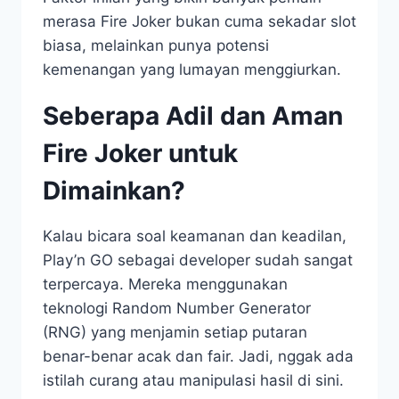
merasa Fire Joker bukan cuma sekadar slot
biasa, melainkan punya potensi
kemenangan yang lumayan menggiurkan.
Seberapa Adil dan Aman
Fire Joker untuk
Dimainkan?
Kalau bicara soal keamanan dan keadilan,
Play’n GO sebagai developer sudah sangat
terpercaya. Mereka menggunakan
teknologi Random Number Generator
(RNG) yang menjamin setiap putaran
benar-benar acak dan fair. Jadi, nggak ada
istilah curang atau manipulasi hasil di sini.