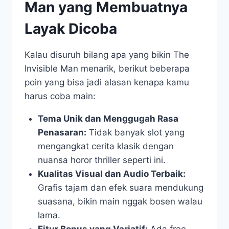
Man yang Membuatnya
Layak Dicoba
Kalau disuruh bilang apa yang bikin The
Invisible Man menarik, berikut beberapa
poin yang bisa jadi alasan kenapa kamu
harus coba main:
Tema Unik dan Menggugah Rasa
Penasaran:
Tidak banyak slot yang
mengangkat cerita klasik dengan
nuansa horor thriller seperti ini.
Kualitas Visual dan Audio Terbaik:
Grafis tajam dan efek suara mendukung
suasana, bikin main nggak bosen walau
lama.