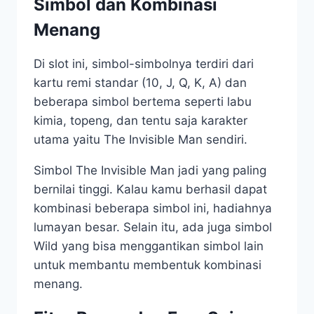
Simbol dan Kombinasi
Menang
Di slot ini, simbol-simbolnya terdiri dari
kartu remi standar (10, J, Q, K, A) dan
beberapa simbol bertema seperti labu
kimia, topeng, dan tentu saja karakter
utama yaitu The Invisible Man sendiri.
Simbol The Invisible Man jadi yang paling
bernilai tinggi. Kalau kamu berhasil dapat
kombinasi beberapa simbol ini, hadiahnya
lumayan besar. Selain itu, ada juga simbol
Wild yang bisa menggantikan simbol lain
untuk membantu membentuk kombinasi
menang.