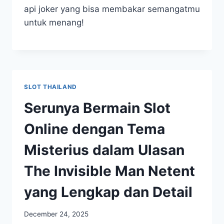
api joker yang bisa membakar semangatmu
untuk menang!
SLOT THAILAND
Serunya Bermain Slot
Online dengan Tema
Misterius dalam Ulasan
The Invisible Man Netent
yang Lengkap dan Detail
December 24, 2025