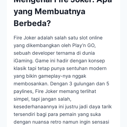
yang Membuatnya
Berbeda?
Fire Joker adalah salah satu slot online
yang dikembangkan oleh Play’n GO,
sebuah developer ternama di dunia
iGaming. Game ini hadir dengan konsep
klasik tapi tetap punya sentuhan modern
yang bikin gameplay-nya nggak
membosankan. Dengan 3 gulungan dan 5
paylines, Fire Joker memang terlihat
simpel, tapi jangan salah,
kesederhanaannya ini justru jadi daya tarik
tersendiri bagi para pemain yang suka
dengan nuansa retro namun ingin sensasi