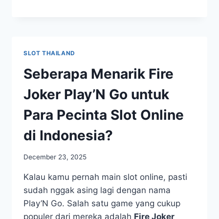
SLOT THAILAND
Seberapa Menarik Fire
Joker Play’N Go untuk
Para Pecinta Slot Online
di Indonesia?
December 23, 2025
Kalau kamu pernah main slot online, pasti
sudah nggak asing lagi dengan nama
Play’N Go. Salah satu game yang cukup
populer dari mereka adalah
Fire Joker