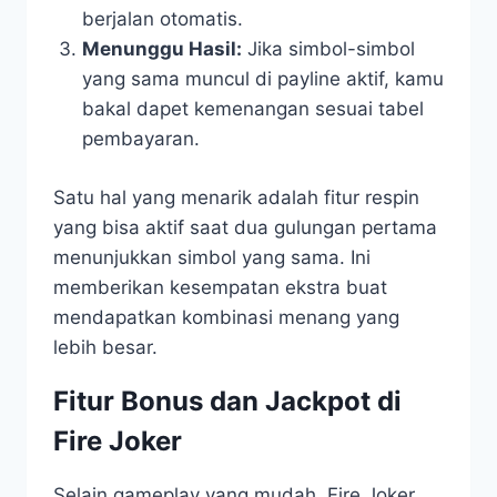
berjalan otomatis.
Menunggu Hasil:
Jika simbol-simbol
yang sama muncul di payline aktif, kamu
bakal dapet kemenangan sesuai tabel
pembayaran.
Satu hal yang menarik adalah fitur respin
yang bisa aktif saat dua gulungan pertama
menunjukkan simbol yang sama. Ini
memberikan kesempatan ekstra buat
mendapatkan kombinasi menang yang
lebih besar.
Fitur Bonus dan Jackpot di
Fire Joker
Selain gameplay yang mudah, Fire Joker