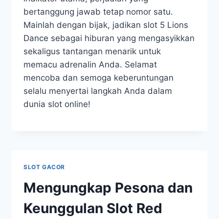
bertanggung jawab tetap nomor satu.
Mainlah dengan bijak, jadikan slot 5 Lions
Dance sebagai hiburan yang mengasyikkan
sekaligus tantangan menarik untuk
memacu adrenalin Anda. Selamat
mencoba dan semoga keberuntungan
selalu menyertai langkah Anda dalam
dunia slot online!
SLOT GACOR
Mengungkap Pesona dan
Keunggulan Slot Red