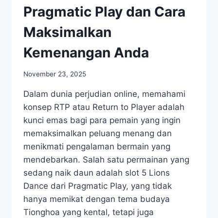
Pragmatic Play dan Cara
Maksimalkan
Kemenangan Anda
November 23, 2025
Dalam dunia perjudian online, memahami
konsep RTP atau Return to Player adalah
kunci emas bagi para pemain yang ingin
memaksimalkan peluang menang dan
menikmati pengalaman bermain yang
mendebarkan. Salah satu permainan yang
sedang naik daun adalah slot 5 Lions
Dance dari Pragmatic Play, yang tidak
hanya memikat dengan tema budaya
Tionghoa yang kental, tetapi juga