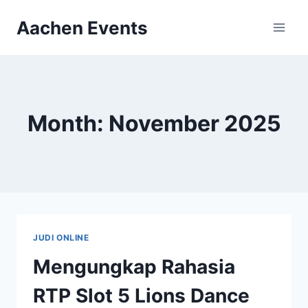
Skip
Aachen Events
to
content
Month: November 2025
JUDI ONLINE
Mengungkap Rahasia
RTP Slot 5 Lions Dance