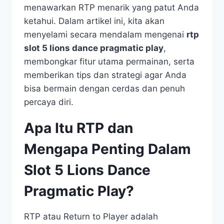
menawarkan RTP menarik yang patut Anda
ketahui. Dalam artikel ini, kita akan
menyelami secara mendalam mengenai
rtp
slot 5 lions dance pragmatic play
,
membongkar fitur utama permainan, serta
memberikan tips dan strategi agar Anda
bisa bermain dengan cerdas dan penuh
percaya diri.
Apa Itu RTP dan
Mengapa Penting Dalam
Slot 5 Lions Dance
Pragmatic Play?
RTP atau Return to Player adalah