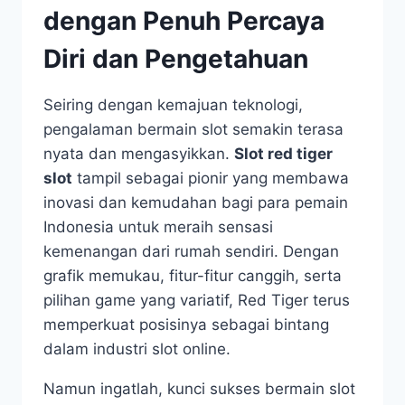
dengan Penuh Percaya
Diri dan Pengetahuan
Seiring dengan kemajuan teknologi,
pengalaman bermain slot semakin terasa
nyata dan mengasyikkan.
Slot red tiger
slot
tampil sebagai pionir yang membawa
inovasi dan kemudahan bagi para pemain
Indonesia untuk meraih sensasi
kemenangan dari rumah sendiri. Dengan
grafik memukau, fitur-fitur canggih, serta
pilihan game yang variatif, Red Tiger terus
memperkuat posisinya sebagai bintang
dalam industri slot online.
Namun ingatlah, kunci sukses bermain slot