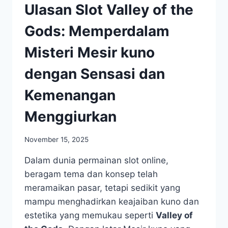
Ulasan Slot Valley of the
Gods: Memperdalam
Misteri Mesir kuno
dengan Sensasi dan
Kemenangan
Menggiurkan
November 15, 2025
Dalam dunia permainan slot online,
beragam tema dan konsep telah
meramaikan pasar, tetapi sedikit yang
mampu menghadirkan keajaiban kuno dan
estetika yang memukau seperti
Valley of