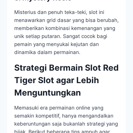
Misterius dan penuh teka-teki, slot ini
menawarkan grid dasar yang bisa berubah,
memberikan kombinasi kemenangan yang
unik setiap putaran. Sangat cocok bagi
pemain yang menyukai kejutan dan
dinamika dalam permainan.
Strategi Bermain Slot Red
Tiger Slot agar Lebih
Menguntungkan
Memasuki era permainan online yang
semakin kompetitif, hanya mengandalkan
keberuntungan saja bukanlah strategi yang
bijak. Berikut beberapa tips ampuh agar