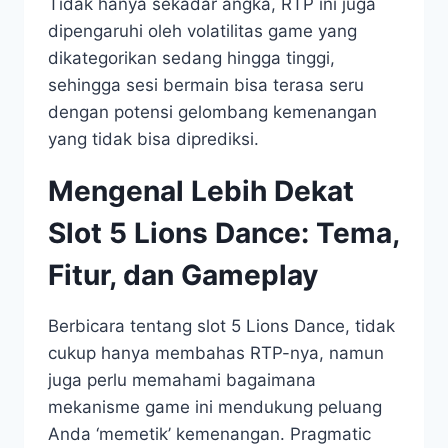
Tidak hanya sekadar angka, RTP ini juga
dipengaruhi oleh volatilitas game yang
dikategorikan sedang hingga tinggi,
sehingga sesi bermain bisa terasa seru
dengan potensi gelombang kemenangan
yang tidak bisa diprediksi.
Mengenal Lebih Dekat
Slot 5 Lions Dance: Tema,
Fitur, dan Gameplay
Berbicara tentang slot 5 Lions Dance, tidak
cukup hanya membahas RTP-nya, namun
juga perlu memahami bagaimana
mekanisme game ini mendukung peluang
Anda ‘memetik’ kemenangan. Pragmatic