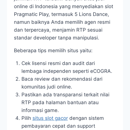
online di Indonesia yang menyediakan slot
Pragmatic Play, termasuk 5 Lions Dance,
namun baiknya Anda memilih agen resmi
dan terpercaya, menjamin RTP sesuai
standar developer tanpa manipulasi.
Beberapa tips memilih situs yaitu:
Cek lisensi resmi dan audit dari
lembaga independen seperti eCOGRA.
Baca review dan rekomendasi dari
komunitas judi online.
Pastikan ada transparansi terkait nilai
RTP pada halaman bantuan atau
informasi game.
Pilih
situs slot gacor
dengan sistem
pembayaran cepat dan support