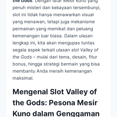
the Gods
. Dengan latar Mesir kuno yang
penuh misteri dan kekayaan tersembunyi,
slot ini tidak hanya menawarkan visual
yang menawan, tetapi juga mekanisme
permainan yang memikat dan peluang
kemenangan luar biasa. Dalam ulasan
lengkap ini, kita akan mengupas tuntas
segala aspek terkait
ulasan slot Valley of
the Gods
– mulai dari tema, desain, fitur
bonus, hingga strategi bermain yang bisa
membantu Anda meraih kemenangan
maksimal.
Mengenal Slot Valley of
the Gods: Pesona Mesir
Kuno dalam Genggaman