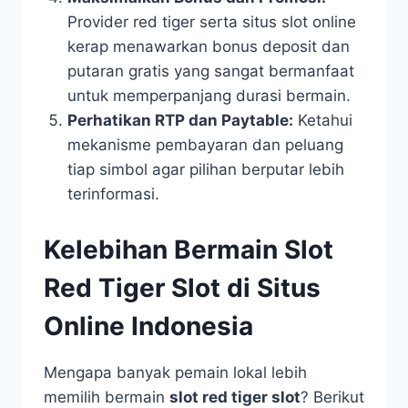
Provider red tiger serta situs slot online
kerap menawarkan bonus deposit dan
putaran gratis yang sangat bermanfaat
untuk memperpanjang durasi bermain.
Perhatikan RTP dan Paytable:
Ketahui
mekanisme pembayaran dan peluang
tiap simbol agar pilihan berputar lebih
terinformasi.
Kelebihan Bermain Slot
Red Tiger Slot di Situs
Online Indonesia
Mengapa banyak pemain lokal lebih
memilih bermain
slot red tiger slot
? Berikut