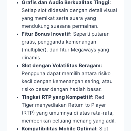
Grafis dan Audio Berkualitas Tinggi:
Setiap slot didesain dengan detail visual
yang memikat serta suara yang
mendukung suasana permainan.
Fitur Bonus Inovatif:
Seperti putaran
gratis, pengganda kemenangan
(multiplier), dan fitur Megaways yang
dinamis.
Slot dengan Volatilitas Beragam:
Pengguna dapat memilih antara risiko
kecil dengan kemenangan sering, atau
risiko besar dengan hadiah besar.
Tingkat RTP yang Kompetitif:
Red
Tiger menyediakan Return to Player
(RTP) yang umumnya di atas rata-rata,
memberikan peluang menang yang adil.
Kompatibilitas Mobile Optimal:
Slot