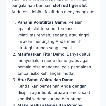
pengalaman bermain
slot red tiger slot
Anda bisa lebih efektif dan menyenangkan:
Pahami Volatilitas Game:
Pelajari
apakah slot tersebut termasuk
volatilitas rendah, sedang, atau tinggi.
Ini akan menunjang Anda memilih
strategi taruhan yang sesuai.
Manfaatkan Fitur Demo:
Banyak situs
menyediakan mode demo gratis agar
pemain bisa mengenal pola permainan
tanpa risiko kehilangan modal.
Atur Batas Waktu dan Dana:
Kendalikan permainan Anda dengan
disiplin agar tidak terbawa emosi saat
kondisi sedang kurang beruntung.
Maksimalkan Bonus dan Promosi: