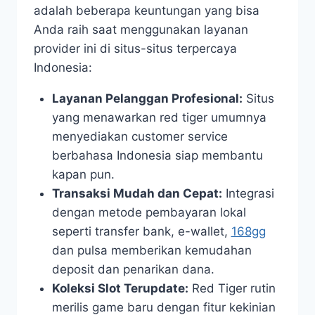
adalah beberapa keuntungan yang bisa
Anda raih saat menggunakan layanan
provider ini di situs-situs terpercaya
Indonesia:
Layanan Pelanggan Profesional:
Situs
yang menawarkan red tiger umumnya
menyediakan customer service
berbahasa Indonesia siap membantu
kapan pun.
Transaksi Mudah dan Cepat:
Integrasi
dengan metode pembayaran lokal
seperti transfer bank, e-wallet,
168gg
dan pulsa memberikan kemudahan
deposit dan penarikan dana.
Koleksi Slot Terupdate:
Red Tiger rutin
merilis game baru dengan fitur kekinian