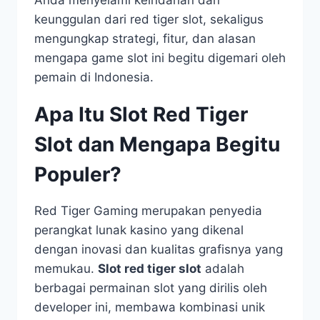
keunggulan dari red tiger slot, sekaligus
mengungkap strategi, fitur, dan alasan
mengapa game slot ini begitu digemari oleh
pemain di Indonesia.
Apa Itu Slot Red Tiger
Slot dan Mengapa Begitu
Populer?
Red Tiger Gaming merupakan penyedia
perangkat lunak kasino yang dikenal
dengan inovasi dan kualitas grafisnya yang
memukau.
Slot red tiger slot
adalah
berbagai permainan slot yang dirilis oleh
developer ini, membawa kombinasi unik