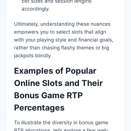
bet sizes and session lengths
accordingly.
Ultimately, understanding these nuances
empowers you to select slots that align
with your playing style and financial goals,
rather than chasing flashy themes or big
jackpots blindly.
Examples of Popular
Online Slots and Their
Bonus Game RTP
Percentages
To illustrate the diversity in bonus game
RTP allocations, let’s explore a few well-