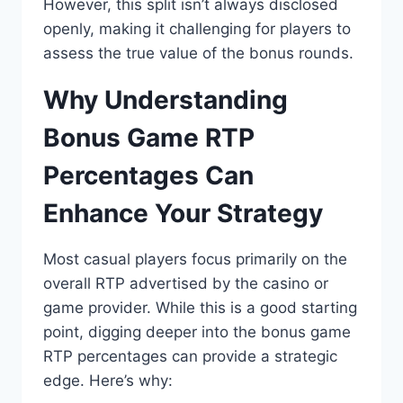
However, this split isn’t always disclosed
openly, making it challenging for players to
assess the true value of the bonus rounds.
Why Understanding
Bonus Game RTP
Percentages Can
Enhance Your Strategy
Most casual players focus primarily on the
overall RTP advertised by the casino or
game provider. While this is a good starting
point, digging deeper into the bonus game
RTP percentages can provide a strategic
edge. Here’s why: