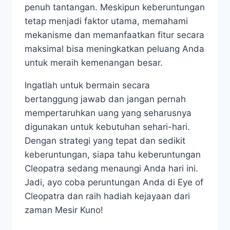
penuh tantangan. Meskipun keberuntungan
tetap menjadi faktor utama, memahami
mekanisme dan memanfaatkan fitur secara
maksimal bisa meningkatkan peluang Anda
untuk meraih kemenangan besar.
Ingatlah untuk bermain secara
bertanggung jawab dan jangan pernah
mempertaruhkan uang yang seharusnya
digunakan untuk kebutuhan sehari-hari.
Dengan strategi yang tepat dan sedikit
keberuntungan, siapa tahu keberuntungan
Cleopatra sedang menaungi Anda hari ini.
Jadi, ayo coba peruntungan Anda di Eye of
Cleopatra dan raih hadiah kejayaan dari
zaman Mesir Kuno!