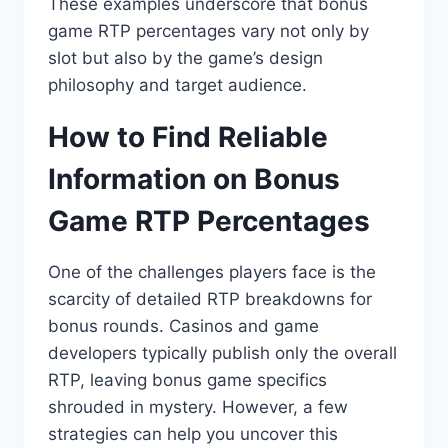
These examples underscore that bonus
game RTP percentages vary not only by
slot but also by the game’s design
philosophy and target audience.
How to Find Reliable
Information on Bonus
Game RTP Percentages
One of the challenges players face is the
scarcity of detailed RTP breakdowns for
bonus rounds. Casinos and game
developers typically publish only the overall
RTP, leaving bonus game specifics
shrouded in mystery. However, a few
strategies can help you uncover this