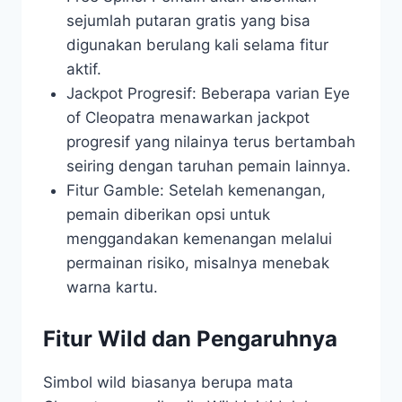
sejumlah putaran gratis yang bisa
digunakan berulang kali selama fitur
aktif.
Jackpot Progresif: Beberapa varian Eye
of Cleopatra menawarkan jackpot
progresif yang nilainya terus bertambah
seiring dengan taruhan pemain lainnya.
Fitur Gamble: Setelah kemenangan,
pemain diberikan opsi untuk
menggandakan kemenangan melalui
permainan risiko, misalnya menebak
warna kartu.
Fitur Wild dan Pengaruhnya
Simbol wild biasanya berupa mata