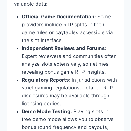
valuable data:
Official Game Documentation:
Some
providers include RTP splits in their
game rules or paytables accessible via
the slot interface.
Independent Reviews and Forums:
Expert reviewers and communities often
analyze slots extensively, sometimes
revealing bonus game RTP insights.
Regulatory Reports:
In jurisdictions with
strict gaming regulations, detailed RTP
disclosures may be available through
licensing bodies.
Demo Mode Testing:
Playing slots in
free demo mode allows you to observe
bonus round frequency and payouts,