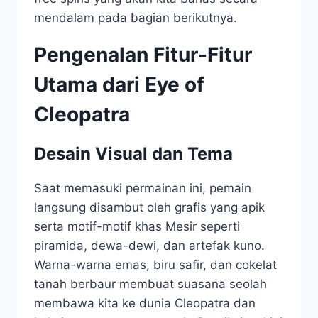
mendalam pada bagian berikutnya.
Pengenalan Fitur-Fitur
Utama dari Eye of
Cleopatra
Desain Visual dan Tema
Saat memasuki permainan ini, pemain
langsung disambut oleh grafis yang apik
serta motif-motif khas Mesir seperti
piramida, dewa-dewi, dan artefak kuno.
Warna-warna emas, biru safir, dan cokelat
tanah berbaur membuat suasana seolah
membawa kita ke dunia Cleopatra dan