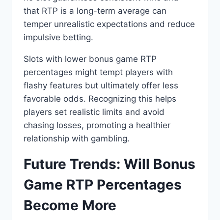
that RTP is a long-term average can
temper unrealistic expectations and reduce
impulsive betting.
Slots with lower bonus game RTP
percentages might tempt players with
flashy features but ultimately offer less
favorable odds. Recognizing this helps
players set realistic limits and avoid
chasing losses, promoting a healthier
relationship with gambling.
Future Trends: Will Bonus
Game RTP Percentages
Become More