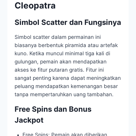
Cleopatra
Simbol Scatter dan Fungsinya
Simbol scatter dalam permainan ini
biasanya berbentuk piramida atau artefak
kuno. Ketika muncul minimal tiga kali di
gulungan, pemain akan mendapatkan
akses ke fitur putaran gratis. Fitur ini
sangat penting karena dapat meningkatkan
peluang mendapatkan kemenangan besar
tanpa mempertaruhkan uang tambahan.
Free Spins dan Bonus
Jackpot
Free Spins: Pemain akan diberikan