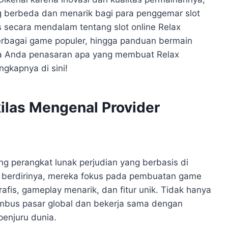
berbeda dan menarik bagi para penggemar slot
s secara mendalam tentang slot online Relax
 berbagai game populer, hingga panduan bermain
ka Anda penasaran apa yang membuat Relax
ngkapnya di sini!
ilas Mengenal Provider
 perangkat lunak perjudian yang berbasis di
al berdirinya, mereka fokus pada pembuatan game
rafis, gameplay menarik, dan fitur unik. Tidak hanya
embus pasar global dan bekerja sama dengan
penjuru dunia.