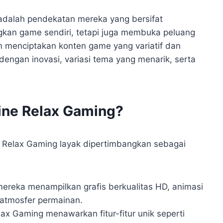
adalah pendekatan mereka yang bersifat
gkan game sendiri, tetapi juga membuka peluang
 menciptakan konten game yang variatif dan
dengan inovasi, variasi tema yang menarik, serta
ine Relax Gaming?
e Relax Gaming layak dipertimbangkan sebagai
mereka menampilkan grafis berkualitas HD, animasi
 atmosfer permainan.
lax Gaming menawarkan fitur-fitur unik seperti