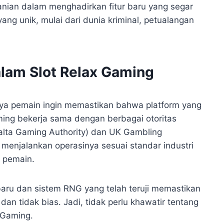
nian dalam menghadirkan fitur baru yang segar
g unik, mulai dari dunia kriminal, petualangan
lam Slot Relax Gaming
ya pemain ingin memastikan bahwa platform yang
ming bekerja sama dengan berbagai otoritas
Malta Gaming Authority) dan UK Gambling
enjalankan operasinya sesuai standar industri
 pemain.
rbaru dan sistem RNG yang telah teruji memastikan
an tidak bias. Jadi, tidak perlu khawatir tentang
 Gaming.