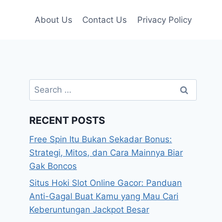
About Us
Contact Us
Privacy Policy
Search
for:
RECENT POSTS
Free Spin Itu Bukan Sekadar Bonus:
Strategi, Mitos, dan Cara Mainnya Biar
Gak Boncos
Situs Hoki Slot Online Gacor: Panduan
Anti-Gagal Buat Kamu yang Mau Cari
Keberuntungan Jackpot Besar