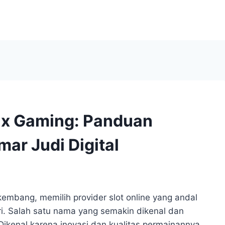
lax Gaming: Panduan
ar Judi Digital
kembang, memilih provider slot online yang andal
iri. Salah satu nama yang semakin dikenal dan
ikenal karena inovasi dan kualitas permainannya,