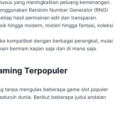
 khusus yang meningkatkan peluang kemenangan.
menggunakan Random Number Generator (RNG)
etiap hasil permainan adil dan transparan.
sik hingga modern, misteri hingga fantasi, koleksi
ka kompatibel dengan berbagai perangkat, mulai
ain bermain kapan saja dan di mana saja.
aming Terpopuler
g tanpa mengulas beberapa game slot populer
seluruh dunia. Berikut beberapa judul andalan