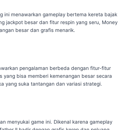
ming ini menawarkan gameplay bertema kereta bajak
ng jackpot besar dan fitur respin yang seru, Money
nangan besar dan grafis menarik.
nawarkan pengalaman berbeda dengan fitur-fitur
usus yang bisa memberi kemenangan besar secara
a yang suka tantangan dan variasi strategi.
an menyukai game ini. Dikenal karena gameplay
ather II hadir dengan grafis keren dan peluang