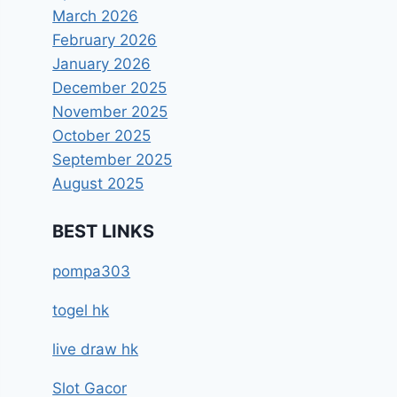
March 2026
February 2026
January 2026
December 2025
November 2025
October 2025
September 2025
August 2025
BEST LINKS
pompa303
togel hk
live draw hk
Slot Gacor