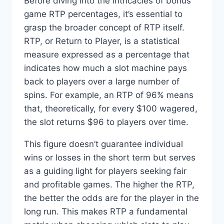
Before diving into the intricacies of bonus
game RTP percentages, it’s essential to
grasp the broader concept of RTP itself.
RTP, or Return to Player, is a statistical
measure expressed as a percentage that
indicates how much a slot machine pays
back to players over a large number of
spins. For example, an RTP of 96% means
that, theoretically, for every $100 wagered,
the slot returns $96 to players over time.
This figure doesn’t guarantee individual
wins or losses in the short term but serves
as a guiding light for players seeking fair
and profitable games. The higher the RTP,
the better the odds are for the player in the
long run. This makes RTP a fundamental