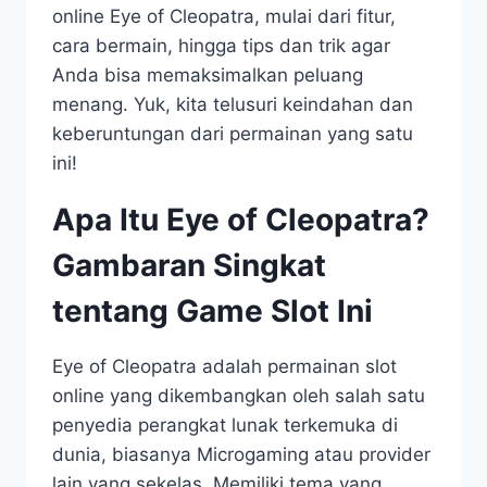
online Eye of Cleopatra, mulai dari fitur,
cara bermain, hingga tips dan trik agar
Anda bisa memaksimalkan peluang
menang. Yuk, kita telusuri keindahan dan
keberuntungan dari permainan yang satu
ini!
Apa Itu Eye of Cleopatra?
Gambaran Singkat
tentang Game Slot Ini
Eye of Cleopatra adalah permainan slot
online yang dikembangkan oleh salah satu
penyedia perangkat lunak terkemuka di
dunia, biasanya Microgaming atau provider
lain yang sekelas. Memiliki tema yang