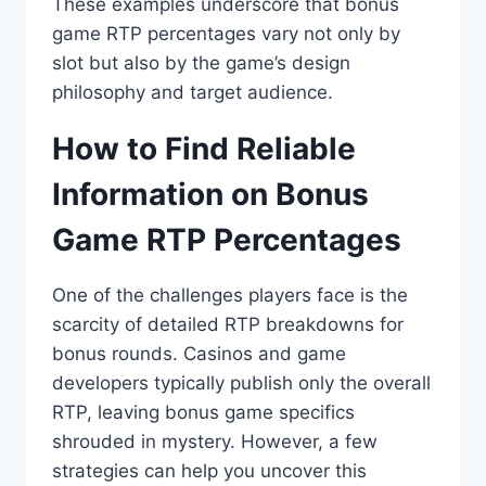
These examples underscore that bonus
game RTP percentages vary not only by
slot but also by the game’s design
philosophy and target audience.
How to Find Reliable
Information on Bonus
Game RTP Percentages
One of the challenges players face is the
scarcity of detailed RTP breakdowns for
bonus rounds. Casinos and game
developers typically publish only the overall
RTP, leaving bonus game specifics
shrouded in mystery. However, a few
strategies can help you uncover this