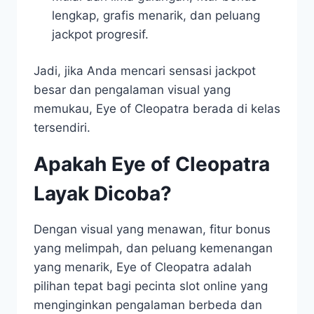
lengkap, grafis menarik, dan peluang
jackpot progresif.
Jadi, jika Anda mencari sensasi jackpot
besar dan pengalaman visual yang
memukau, Eye of Cleopatra berada di kelas
tersendiri.
Apakah Eye of Cleopatra
Layak Dicoba?
Dengan visual yang menawan, fitur bonus
yang melimpah, dan peluang kemenangan
yang menarik, Eye of Cleopatra adalah
pilihan tepat bagi pecinta slot online yang
menginginkan pengalaman berbeda dan