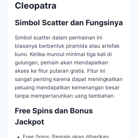
Cleopatra
Simbol Scatter dan Fungsinya
Simbol scatter dalam permainan ini
biasanya berbentuk piramida atau artefak
kuno. Ketika muncul minimal tiga kali di
gulungan, pemain akan mendapatkan
akses ke fitur putaran gratis. Fitur ini
sangat penting karena dapat meningkatkan
peluang mendapatkan kemenangan besar
tanpa mempertaruhkan uang tambahan.
Free Spins dan Bonus
Jackpot
Free Spins: Pemain akan diberikan