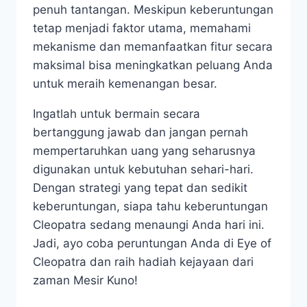
penuh tantangan. Meskipun keberuntungan
tetap menjadi faktor utama, memahami
mekanisme dan memanfaatkan fitur secara
maksimal bisa meningkatkan peluang Anda
untuk meraih kemenangan besar.
Ingatlah untuk bermain secara
bertanggung jawab dan jangan pernah
mempertaruhkan uang yang seharusnya
digunakan untuk kebutuhan sehari-hari.
Dengan strategi yang tepat dan sedikit
keberuntungan, siapa tahu keberuntungan
Cleopatra sedang menaungi Anda hari ini.
Jadi, ayo coba peruntungan Anda di Eye of
Cleopatra dan raih hadiah kejayaan dari
zaman Mesir Kuno!