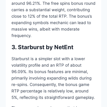
around 96.21%. The free spins bonus round
carries a substantial weight, contributing
close to 12% of the total RTP. The bonus’s
expanding symbols mechanic can lead to
massive wins, albeit with moderate
frequency.
3. Starburst by NetEnt
Starburst is a simpler slot with a lower
volatility profile and an RTP of about
96.09%. Its bonus features are minimal,
primarily involving expanding wilds during
re-spins. Consequently, the bonus game
RTP percentage is relatively low, around
5%, reflecting its straightforward gameplay.