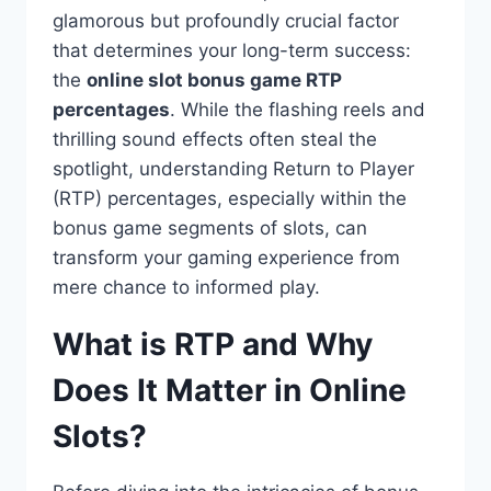
glamorous but profoundly crucial factor
that determines your long-term success:
the
online slot bonus game RTP
percentages
. While the flashing reels and
thrilling sound effects often steal the
spotlight, understanding Return to Player
(RTP) percentages, especially within the
bonus game segments of slots, can
transform your gaming experience from
mere chance to informed play.
What is RTP and Why
Does It Matter in Online
Slots?