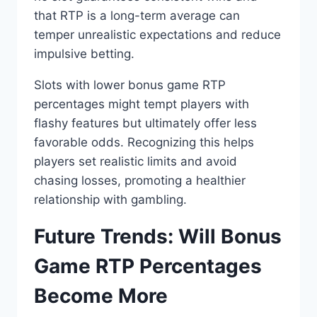
that RTP is a long-term average can
temper unrealistic expectations and reduce
impulsive betting.
Slots with lower bonus game RTP
percentages might tempt players with
flashy features but ultimately offer less
favorable odds. Recognizing this helps
players set realistic limits and avoid
chasing losses, promoting a healthier
relationship with gambling.
Future Trends: Will Bonus
Game RTP Percentages
Become More