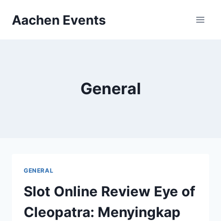
Skip
Aachen Events
to
content
General
GENERAL
Slot Online Review Eye of
Cleopatra: Menyingkap