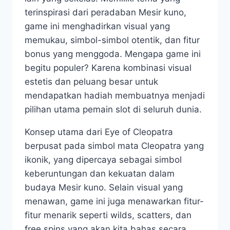
terinspirasi dari peradaban Mesir kuno,
game ini menghadirkan visual yang
memukau, simbol-simbol otentik, dan fitur
bonus yang menggoda. Mengapa game ini
begitu populer? Karena kombinasi visual
estetis dan peluang besar untuk
mendapatkan hadiah membuatnya menjadi
pilihan utama pemain slot di seluruh dunia.
Konsep utama dari Eye of Cleopatra
berpusat pada simbol mata Cleopatra yang
ikonik, yang dipercaya sebagai simbol
keberuntungan dan kekuatan dalam
budaya Mesir kuno. Selain visual yang
menawan, game ini juga menawarkan fitur-
fitur menarik seperti wilds, scatters, dan
free spins yang akan kita bahas secara