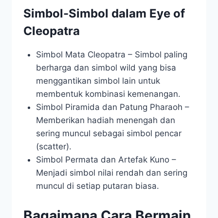
Simbol-Simbol dalam Eye of
Cleopatra
Simbol Mata Cleopatra – Simbol paling
berharga dan simbol wild yang bisa
menggantikan simbol lain untuk
membentuk kombinasi kemenangan.
Simbol Piramida dan Patung Pharaoh –
Memberikan hadiah menengah dan
sering muncul sebagai simbol pencar
(scatter).
Simbol Permata dan Artefak Kuno –
Menjadi simbol nilai rendah dan sering
muncul di setiap putaran biasa.
Bagaimana Cara Bermain