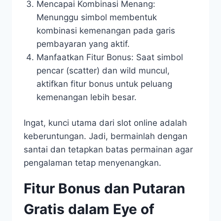
Mencapai Kombinasi Menang:
Menunggu simbol membentuk
kombinasi kemenangan pada garis
pembayaran yang aktif.
Manfaatkan Fitur Bonus: Saat simbol
pencar (scatter) dan wild muncul,
aktifkan fitur bonus untuk peluang
kemenangan lebih besar.
Ingat, kunci utama dari slot online adalah
keberuntungan. Jadi, bermainlah dengan
santai dan tetapkan batas permainan agar
pengalaman tetap menyenangkan.
Fitur Bonus dan Putaran
Gratis dalam Eye of