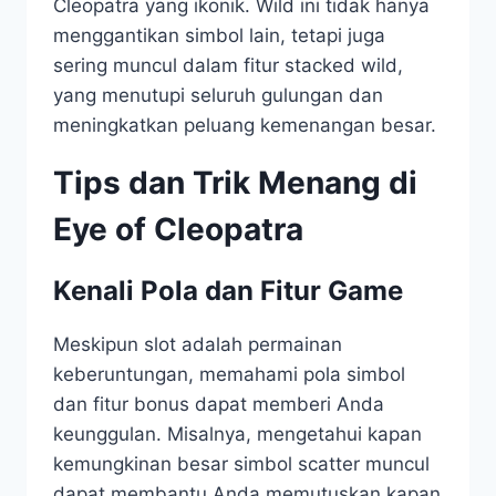
Cleopatra yang ikonik. Wild ini tidak hanya
menggantikan simbol lain, tetapi juga
sering muncul dalam fitur stacked wild,
yang menutupi seluruh gulungan dan
meningkatkan peluang kemenangan besar.
Tips dan Trik Menang di
Eye of Cleopatra
Kenali Pola dan Fitur Game
Meskipun slot adalah permainan
keberuntungan, memahami pola simbol
dan fitur bonus dapat memberi Anda
keunggulan. Misalnya, mengetahui kapan
kemungkinan besar simbol scatter muncul
dapat membantu Anda memutuskan kapan