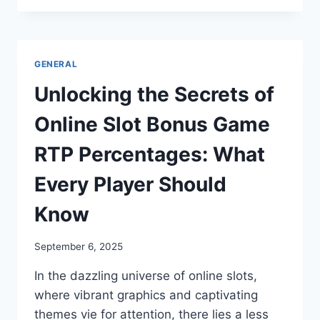
GENERAL
Unlocking the Secrets of
Online Slot Bonus Game
RTP Percentages: What
Every Player Should
Know
September 6, 2025
In the dazzling universe of online slots,
where vibrant graphics and captivating
themes vie for attention, there lies a less