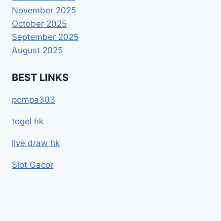
November 2025
October 2025
September 2025
August 2025
BEST LINKS
pompa303
togel hk
live draw hk
Slot Gacor