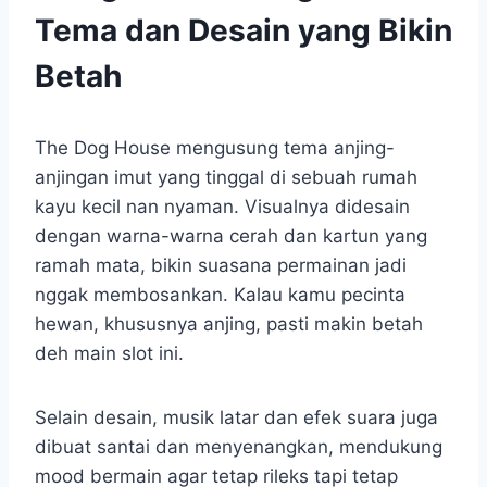
Tema dan Desain yang Bikin
Betah
The Dog House mengusung tema anjing-
anjingan imut yang tinggal di sebuah rumah
kayu kecil nan nyaman. Visualnya didesain
dengan warna-warna cerah dan kartun yang
ramah mata, bikin suasana permainan jadi
nggak membosankan. Kalau kamu pecinta
hewan, khususnya anjing, pasti makin betah
deh main slot ini.
Selain desain, musik latar dan efek suara juga
dibuat santai dan menyenangkan, mendukung
mood bermain agar tetap rileks tapi tetap