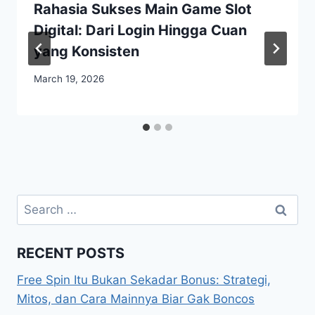
Rahasia Sukses Main Game Slot
Digital: Dari Login Hingga Cuan
yang Konsisten
March 19, 2026
Search
for:
RECENT POSTS
Free Spin Itu Bukan Sekadar Bonus: Strategi,
Mitos, dan Cara Mainnya Biar Gak Boncos