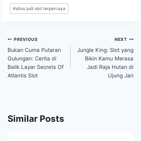
Post
#
situs judi slot terpercaya
Tags:
Post
PREVIOUS
NEXT
Bukan Cuma Putaran
Jungle King: Slot yang
navigation
Gulungan: Cerita di
Bikin Kamu Merasa
Balik Layar Secrets Of
Jadi Raja Hutan di
Atlantis Slot
Ujung Jari
Similar Posts