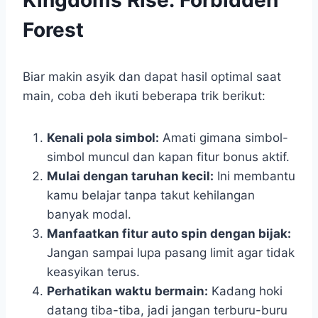
Forest
Biar makin asyik dan dapat hasil optimal saat
main, coba deh ikuti beberapa trik berikut:
Kenali pola simbol:
Amati gimana simbol-
simbol muncul dan kapan fitur bonus aktif.
Mulai dengan taruhan kecil:
Ini membantu
kamu belajar tanpa takut kehilangan
banyak modal.
Manfaatkan fitur auto spin dengan bijak:
Jangan sampai lupa pasang limit agar tidak
keasyikan terus.
Perhatikan waktu bermain:
Kadang hoki
datang tiba-tiba, jadi jangan terburu-buru