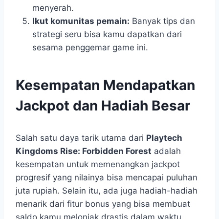
menyerah.
Ikut komunitas pemain:
Banyak tips dan
strategi seru bisa kamu dapatkan dari
sesama penggemar game ini.
Kesempatan Mendapatkan
Jackpot dan Hadiah Besar
Salah satu daya tarik utama dari
Playtech
Kingdoms Rise: Forbidden Forest
adalah
kesempatan untuk memenangkan jackpot
progresif yang nilainya bisa mencapai puluhan
juta rupiah. Selain itu, ada juga hadiah-hadiah
menarik dari fitur bonus yang bisa membuat
saldo kamu melonjak drastis dalam waktu