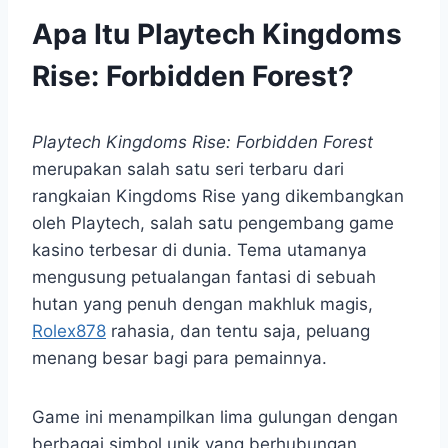
Apa Itu Playtech Kingdoms
Rise: Forbidden Forest?
Playtech Kingdoms Rise: Forbidden Forest
merupakan salah satu seri terbaru dari
rangkaian Kingdoms Rise yang dikembangkan
oleh Playtech, salah satu pengembang game
kasino terbesar di dunia. Tema utamanya
mengusung petualangan fantasi di sebuah
hutan yang penuh dengan makhluk magis,
Rolex878
rahasia, dan tentu saja, peluang
menang besar bagi para pemainnya.
Game ini menampilkan lima gulungan dengan
berbagai simbol unik yang berhubungan