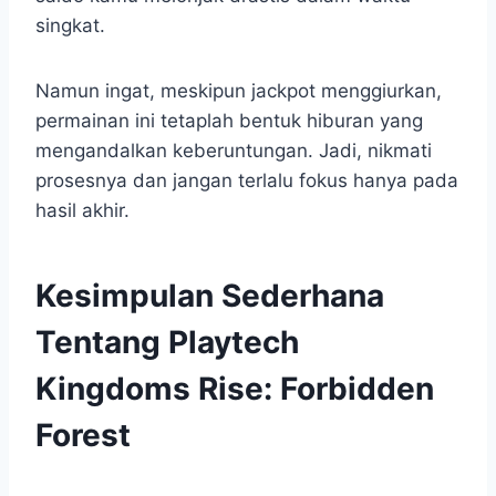
singkat.
Namun ingat, meskipun jackpot menggiurkan,
permainan ini tetaplah bentuk hiburan yang
mengandalkan keberuntungan. Jadi, nikmati
prosesnya dan jangan terlalu fokus hanya pada
hasil akhir.
Kesimpulan Sederhana
Tentang Playtech
Kingdoms Rise: Forbidden
Forest