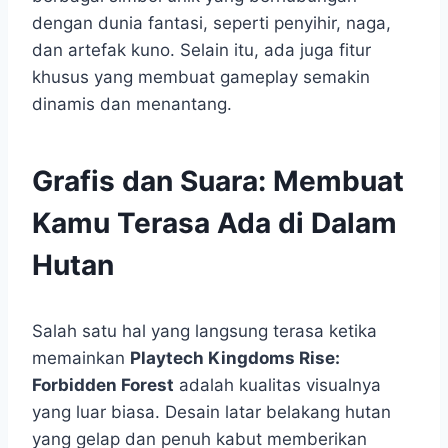
dengan dunia fantasi, seperti penyihir, naga,
dan artefak kuno. Selain itu, ada juga fitur
khusus yang membuat gameplay semakin
dinamis dan menantang.
Grafis dan Suara: Membuat
Kamu Terasa Ada di Dalam
Hutan
Salah satu hal yang langsung terasa ketika
memainkan
Playtech Kingdoms Rise:
Forbidden Forest
adalah kualitas visualnya
yang luar biasa. Desain latar belakang hutan
yang gelap dan penuh kabut memberikan