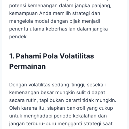
potensi kemenangan dalam jangka panjang,
kemampuan Anda memilih strategi dan
mengelola modal dengan bijak menjadi
penentu utama keberhasilan dalam jangka
pendek.
1. Pahami Pola Volatilitas
Permainan
Dengan volatilitas sedang-tinggi, sesekali
kemenangan besar mungkin sulit didapat
secara rutin, tapi bukan berarti tidak mungkin.
Oleh karena itu, siapkan bankroll yang cukup
untuk menghadapi periode kekalahan dan
jangan terburu-buru mengganti strategi saat