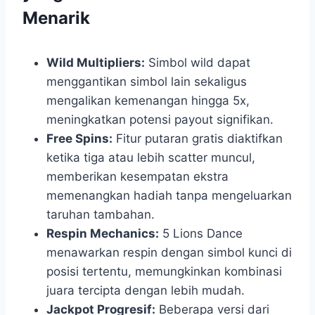
Menarik
Wild Multipliers:
Simbol wild dapat
menggantikan simbol lain sekaligus
mengalikan kemenangan hingga 5x,
meningkatkan potensi payout signifikan.
Free Spins:
Fitur putaran gratis diaktifkan
ketika tiga atau lebih scatter muncul,
memberikan kesempatan ekstra
memenangkan hadiah tanpa mengeluarkan
taruhan tambahan.
Respin Mechanics:
5 Lions Dance
menawarkan respin dengan simbol kunci di
posisi tertentu, memungkinkan kombinasi
juara tercipta dengan lebih mudah.
Jackpot Progresif:
Beberapa versi dari