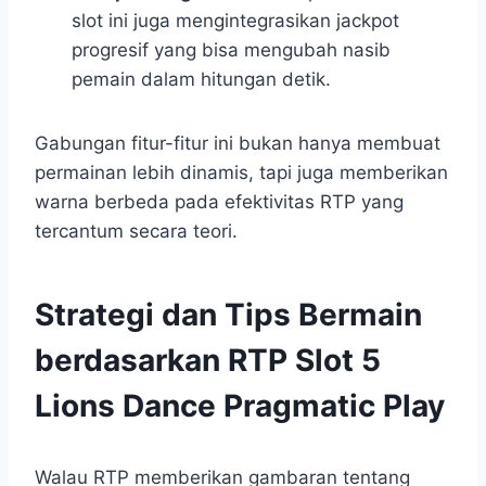
slot ini juga mengintegrasikan jackpot
progresif yang bisa mengubah nasib
pemain dalam hitungan detik.
Gabungan fitur-fitur ini bukan hanya membuat
permainan lebih dinamis, tapi juga memberikan
warna berbeda pada efektivitas RTP yang
tercantum secara teori.
Strategi dan Tips Bermain
berdasarkan RTP Slot 5
Lions Dance Pragmatic Play
Walau RTP memberikan gambaran tentang