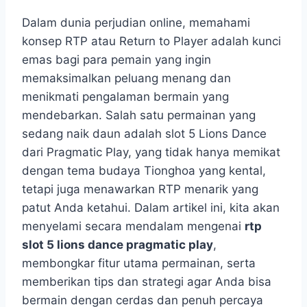
Dalam dunia perjudian online, memahami
konsep RTP atau Return to Player adalah kunci
emas bagi para pemain yang ingin
memaksimalkan peluang menang dan
menikmati pengalaman bermain yang
mendebarkan. Salah satu permainan yang
sedang naik daun adalah slot 5 Lions Dance
dari Pragmatic Play, yang tidak hanya memikat
dengan tema budaya Tionghoa yang kental,
tetapi juga menawarkan RTP menarik yang
patut Anda ketahui. Dalam artikel ini, kita akan
menyelami secara mendalam mengenai
rtp
slot 5 lions dance pragmatic play
,
membongkar fitur utama permainan, serta
memberikan tips dan strategi agar Anda bisa
bermain dengan cerdas dan penuh percaya