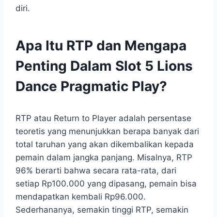
diri.
Apa Itu RTP dan Mengapa
Penting Dalam Slot 5 Lions
Dance Pragmatic Play?
RTP atau Return to Player adalah persentase
teoretis yang menunjukkan berapa banyak dari
total taruhan yang akan dikembalikan kepada
pemain dalam jangka panjang. Misalnya, RTP
96% berarti bahwa secara rata-rata, dari
setiap Rp100.000 yang dipasang, pemain bisa
mendapatkan kembali Rp96.000.
Sederhananya, semakin tinggi RTP, semakin