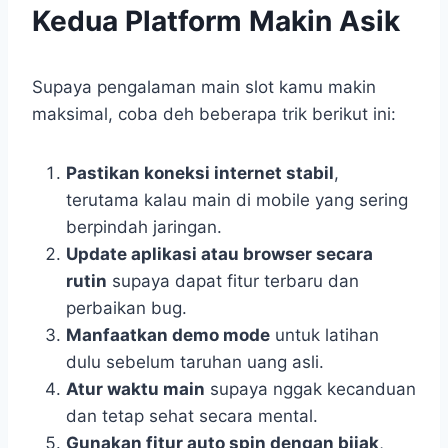
Kedua Platform Makin Asik
Supaya pengalaman main slot kamu makin
maksimal, coba deh beberapa trik berikut ini:
Pastikan koneksi internet stabil
,
terutama kalau main di mobile yang sering
berpindah jaringan.
Update aplikasi atau browser secara
rutin
supaya dapat fitur terbaru dan
perbaikan bug.
Manfaatkan demo mode
untuk latihan
dulu sebelum taruhan uang asli.
Atur waktu main
supaya nggak kecanduan
dan tetap sehat secara mental.
Gunakan fitur auto spin dengan bijak
,