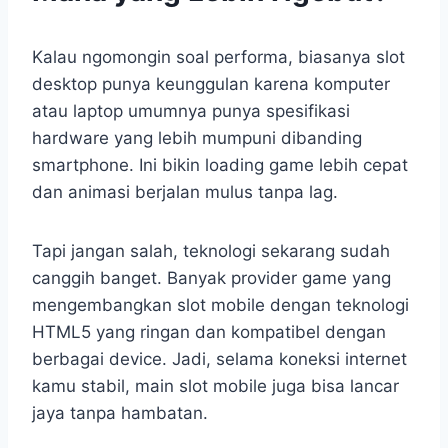
Kalau ngomongin soal performa, biasanya slot
desktop punya keunggulan karena komputer
atau laptop umumnya punya spesifikasi
hardware yang lebih mumpuni dibanding
smartphone. Ini bikin loading game lebih cepat
dan animasi berjalan mulus tanpa lag.
Tapi jangan salah, teknologi sekarang sudah
canggih banget. Banyak provider game yang
mengembangkan slot mobile dengan teknologi
HTML5 yang ringan dan kompatibel dengan
berbagai device. Jadi, selama koneksi internet
kamu stabil, main slot mobile juga bisa lancar
jaya tanpa hambatan.