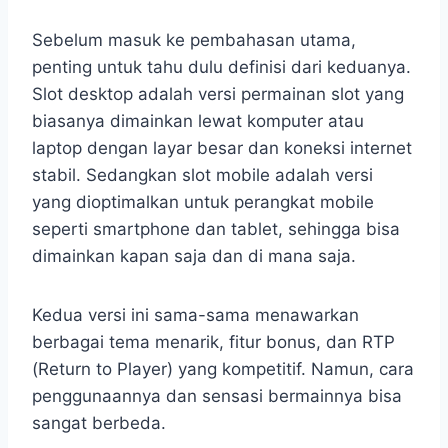
Sebelum masuk ke pembahasan utama,
penting untuk tahu dulu definisi dari keduanya.
Slot desktop adalah versi permainan slot yang
biasanya dimainkan lewat komputer atau
laptop dengan layar besar dan koneksi internet
stabil. Sedangkan slot mobile adalah versi
yang dioptimalkan untuk perangkat mobile
seperti smartphone dan tablet, sehingga bisa
dimainkan kapan saja dan di mana saja.
Kedua versi ini sama-sama menawarkan
berbagai tema menarik, fitur bonus, dan RTP
(Return to Player) yang kompetitif. Namun, cara
penggunaannya dan sensasi bermainnya bisa
sangat berbeda.