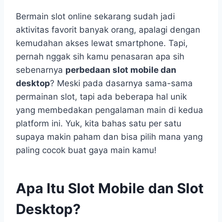
Bermain slot online sekarang sudah jadi
aktivitas favorit banyak orang, apalagi dengan
kemudahan akses lewat smartphone. Tapi,
pernah nggak sih kamu penasaran apa sih
sebenarnya
perbedaan slot mobile dan
desktop
? Meski pada dasarnya sama-sama
permainan slot, tapi ada beberapa hal unik
yang membedakan pengalaman main di kedua
platform ini. Yuk, kita bahas satu per satu
supaya makin paham dan bisa pilih mana yang
paling cocok buat gaya main kamu!
Apa Itu Slot Mobile dan Slot
Desktop?