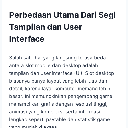
Perbedaan Utama Dari Segi
Tampilan dan User
Interface
Salah satu hal yang langsung terasa beda
antara slot mobile dan desktop adalah
tampilan dan user interface (UI). Slot desktop
biasanya punya layout yang lebih luas dan
detail, karena layar komputer memang lebih
besar. Ini memungkinkan pengembang game
menampilkan grafis dengan resolusi tinggi,
animasi yang kompleks, serta informasi
lengkap seperti paytable dan statistik game
yang mudah diakses.