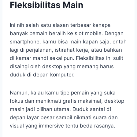
Fleksibilitas Main
Ini nih salah satu alasan terbesar kenapa
banyak pemain beralih ke slot mobile. Dengan
smartphone, kamu bisa main kapan saja, entah
lagi di perjalanan, istirahat kerja, atau bahkan
di kamar mandi sekalipun. Fleksibilitas ini sulit
disaingi oleh desktop yang memang harus
duduk di depan komputer.
Namun, kalau kamu tipe pemain yang suka
fokus dan menikmati grafis maksimal, desktop
masih jadi pilihan utama. Duduk santai di
depan layar besar sambil nikmati suara dan
visual yang immersive tentu beda rasanya.