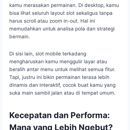
kamu merasakan permainan. Di desktop, kamu
bisa lihat seluruh layout slot sekaligus tanpa
harus scroll atau zoom in-out. Hal ini
memudahkan untuk analisa pola dan strategi
bermain.
Di sisi lain, slot mobile terkadang
mengharuskan kamu menggulir layar atau
beralih antar menu untuk melihat semua fitur.
Tapi, justru ini bikin permainan terasa lebih
dinamis dan interaktif, cocok buat kamu yang
suka main sambil jalan atau di tempat umum.
Kecepatan dan Performa:
Mana yang Lebih Ngebut?