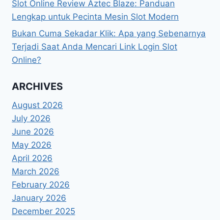
Slot Online Review Aztec Blaze: Panduan
Lengkap untuk Pecinta Mesin Slot Modern
Bukan Cuma Sekadar Klik: Apa yang Sebenarnya
Terjadi Saat Anda Mencari Link Login Slot
Online?
ARCHIVES
August 2026
July 2026
June 2026
May 2026
April 2026
March 2026
February 2026
January 2026
December 2025