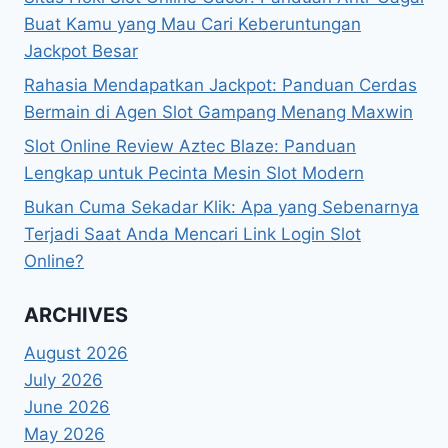
Buat Kamu yang Mau Cari Keberuntungan
Jackpot Besar
Rahasia Mendapatkan Jackpot: Panduan Cerdas
Bermain di Agen Slot Gampang Menang Maxwin
Slot Online Review Aztec Blaze: Panduan
Lengkap untuk Pecinta Mesin Slot Modern
Bukan Cuma Sekadar Klik: Apa yang Sebenarnya
Terjadi Saat Anda Mencari Link Login Slot
Online?
ARCHIVES
August 2026
July 2026
June 2026
May 2026