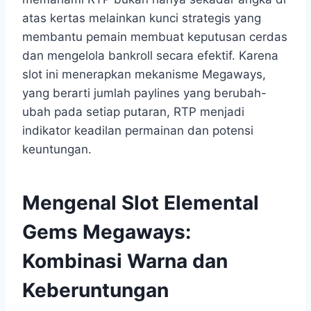
atas kertas melainkan kunci strategis yang
membantu pemain membuat keputusan cerdas
dan mengelola bankroll secara efektif. Karena
slot ini menerapkan mekanisme Megaways,
yang berarti jumlah paylines yang berubah-
ubah pada setiap putaran, RTP menjadi
indikator keadilan permainan dan potensi
keuntungan.
Mengenal Slot Elemental
Gems Megaways:
Kombinasi Warna dan
Keberuntungan