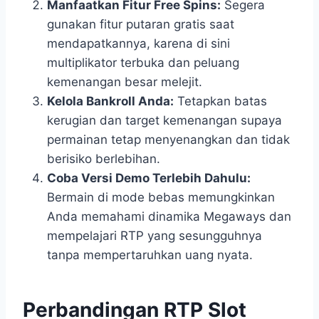
Manfaatkan Fitur Free Spins:
Segera
gunakan fitur putaran gratis saat
mendapatkannya, karena di sini
multiplikator terbuka dan peluang
kemenangan besar melejit.
Kelola Bankroll Anda:
Tetapkan batas
kerugian dan target kemenangan supaya
permainan tetap menyenangkan dan tidak
berisiko berlebihan.
Coba Versi Demo Terlebih Dahulu:
Bermain di mode bebas memungkinkan
Anda memahami dinamika Megaways dan
mempelajari RTP yang sesungguhnya
tanpa mempertaruhkan uang nyata.
Perbandingan RTP Slot