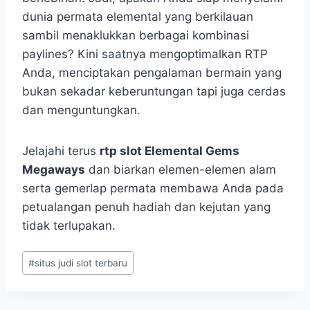
dunia permata elemental yang berkilauan
sambil menaklukkan berbagai kombinasi
paylines? Kini saatnya mengoptimalkan RTP
Anda, menciptakan pengalaman bermain yang
bukan sekadar keberuntungan tapi juga cerdas
dan menguntungkan.
Jelajahi terus
rtp slot Elemental Gems
Megaways
dan biarkan elemen-elemen alam
serta gemerlap permata membawa Anda pada
petualangan penuh hadiah dan kejutan yang
tidak terlupakan.
Post
#
situs judi slot terbaru
Tags: