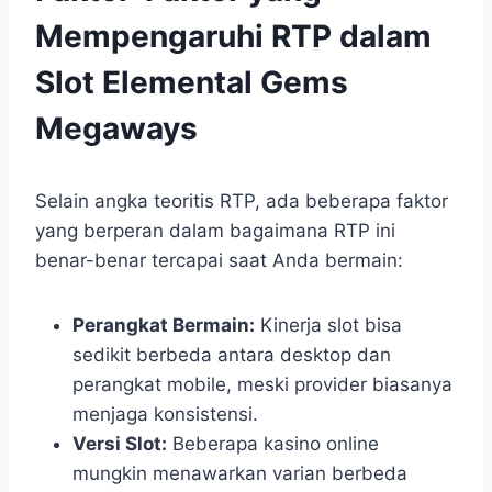
Mempengaruhi RTP dalam
Slot Elemental Gems
Megaways
Selain angka teoritis RTP, ada beberapa faktor
yang berperan dalam bagaimana RTP ini
benar-benar tercapai saat Anda bermain:
Perangkat Bermain:
Kinerja slot bisa
sedikit berbeda antara desktop dan
perangkat mobile, meski provider biasanya
menjaga konsistensi.
Versi Slot:
Beberapa kasino online
mungkin menawarkan varian berbeda