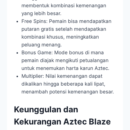
membentuk kombinasi kemenangan
yang lebih besar.
Free Spins: Pemain bisa mendapatkan
putaran gratis setelah mendapatkan
kombinasi khusus, meningkatkan
peluang menang.
Bonus Game: Mode bonus di mana
pemain diajak mengikuti petualangan
untuk menemukan harta karun Aztec.
Multiplier: Nilai kemenangan dapat
dikalikan hingga beberapa kali lipat,
menambah potensi kemenangan besar.
Keunggulan dan
Kekurangan Aztec Blaze