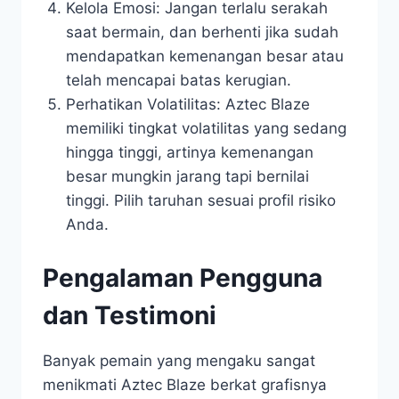
Kelola Emosi: Jangan terlalu serakah
saat bermain, dan berhenti jika sudah
mendapatkan kemenangan besar atau
telah mencapai batas kerugian.
Perhatikan Volatilitas: Aztec Blaze
memiliki tingkat volatilitas yang sedang
hingga tinggi, artinya kemenangan
besar mungkin jarang tapi bernilai
tinggi. Pilih taruhan sesuai profil risiko
Anda.
Pengalaman Pengguna
dan Testimoni
Banyak pemain yang mengaku sangat
menikmati Aztec Blaze berkat grafisnya