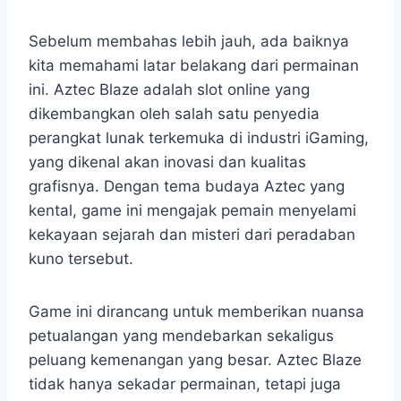
Sebelum membahas lebih jauh, ada baiknya
kita memahami latar belakang dari permainan
ini. Aztec Blaze adalah slot online yang
dikembangkan oleh salah satu penyedia
perangkat lunak terkemuka di industri iGaming,
yang dikenal akan inovasi dan kualitas
grafisnya. Dengan tema budaya Aztec yang
kental, game ini mengajak pemain menyelami
kekayaan sejarah dan misteri dari peradaban
kuno tersebut.
Game ini dirancang untuk memberikan nuansa
petualangan yang mendebarkan sekaligus
peluang kemenangan yang besar. Aztec Blaze
tidak hanya sekadar permainan, tetapi juga