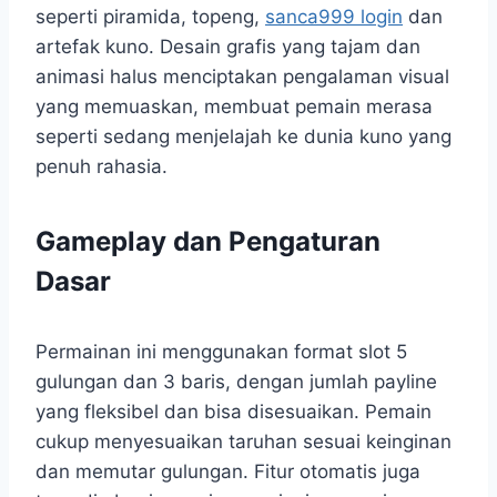
seperti piramida, topeng,
sanca999 login
dan
artefak kuno. Desain grafis yang tajam dan
animasi halus menciptakan pengalaman visual
yang memuaskan, membuat pemain merasa
seperti sedang menjelajah ke dunia kuno yang
penuh rahasia.
Gameplay dan Pengaturan
Dasar
Permainan ini menggunakan format slot 5
gulungan dan 3 baris, dengan jumlah payline
yang fleksibel dan bisa disesuaikan. Pemain
cukup menyesuaikan taruhan sesuai keinginan
dan memutar gulungan. Fitur otomatis juga