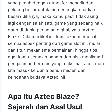
yang penuh dengan atmosfer menarik dan
peluang besar untuk memenangkan hadiah
besar? Jika iya, maka kamu pasti tidak asing
lagi dengan salah satu game yang sedang naik
daun di dunia perjudian digital, yaitu Aztec
Blaze. Dalam artikel ini, kami akan memecah
semua aspek penting dari game slot ini, mulai
dari fitur, mekanisme permainan, hingga tips
agar kamu semakin paham dan bisa menikmati
pengalaman bermain yang maksimal. Jadi, mari
kita masuk ke dunia penuh misteri dan
keindahan budaya Aztec ini!
Apa Itu Aztec Blaze?
Sejarah dan Asal Usul