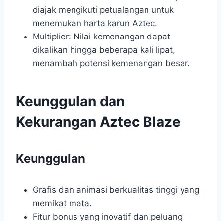
diajak mengikuti petualangan untuk
menemukan harta karun Aztec.
Multiplier: Nilai kemenangan dapat
dikalikan hingga beberapa kali lipat,
menambah potensi kemenangan besar.
Keunggulan dan
Kekurangan Aztec Blaze
Keunggulan
Grafis dan animasi berkualitas tinggi yang
memikat mata.
Fitur bonus yang inovatif dan peluang