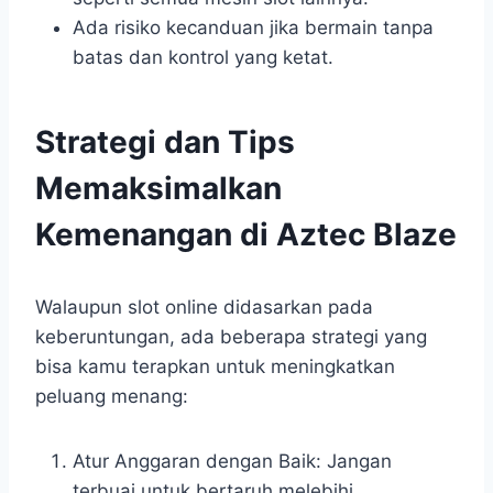
Ada risiko kecanduan jika bermain tanpa
batas dan kontrol yang ketat.
Strategi dan Tips
Memaksimalkan
Kemenangan di Aztec Blaze
Walaupun slot online didasarkan pada
keberuntungan, ada beberapa strategi yang
bisa kamu terapkan untuk meningkatkan
peluang menang:
Atur Anggaran dengan Baik: Jangan
terbuai untuk bertaruh melebihi