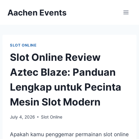
Skip
Aachen Events
to
content
SLOT ONLINE
Slot Online Review
Aztec Blaze: Panduan
Lengkap untuk Pecinta
Mesin Slot Modern
July 4, 2026
Slot Online
Apakah kamu penggemar permainan slot online