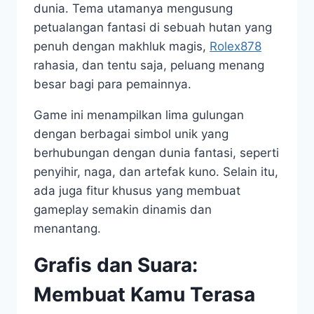
dunia. Tema utamanya mengusung
petualangan fantasi di sebuah hutan yang
penuh dengan makhluk magis,
Rolex878
rahasia, dan tentu saja, peluang menang
besar bagi para pemainnya.
Game ini menampilkan lima gulungan
dengan berbagai simbol unik yang
berhubungan dengan dunia fantasi, seperti
penyihir, naga, dan artefak kuno. Selain itu,
ada juga fitur khusus yang membuat
gameplay semakin dinamis dan
menantang.
Grafis dan Suara:
Membuat Kamu Terasa