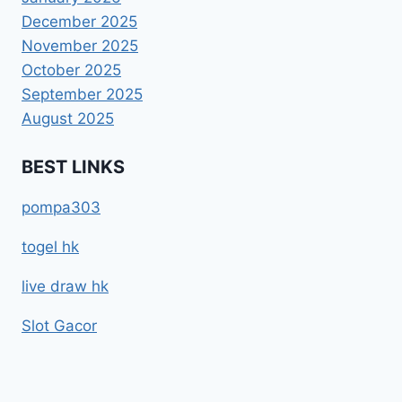
December 2025
November 2025
October 2025
September 2025
August 2025
BEST LINKS
pompa303
togel hk
live draw hk
Slot Gacor