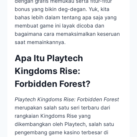
dengan grafis memukau serta fitur-fitur
bonus yang bikin deg-degan. Yuk, kita
bahas lebih dalam tentang apa saja yang
membuat game ini layak dicoba dan
bagaimana cara memaksimalkan keseruan
saat memainkannya.
Apa Itu Playtech
Kingdoms Rise:
Forbidden Forest?
Playtech Kingdoms Rise: Forbidden Forest
merupakan salah satu seri terbaru dari
rangkaian Kingdoms Rise yang
dikembangkan oleh Playtech, salah satu
pengembang game kasino terbesar di