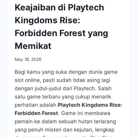
Keajaiban di Playtech
Kingdoms Rise:
Forbidden Forest yang
Memikat
May 18, 2026
Bagi kamu yang suka dengan dunia game
slot online, pasti sudah tidak asing lagi
dengan judul-judul dari Playtech. Salah
satu game terbaru yang cukup menarik
perhatian adalah
Playtech Kingdoms Rise:
Forbidden Forest
. Game ini membawa
pemain ke dalam sebuah hutan terlarang
yang penuh misteri dan kejutan, lengkap