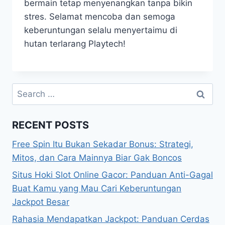
bermain tetap menyenangkan tanpa bikin
stres. Selamat mencoba dan semoga
keberuntungan selalu menyertaimu di
hutan terlarang Playtech!
Search
for:
RECENT POSTS
Free Spin Itu Bukan Sekadar Bonus: Strategi,
Mitos, dan Cara Mainnya Biar Gak Boncos
Situs Hoki Slot Online Gacor: Panduan Anti-Gagal
Buat Kamu yang Mau Cari Keberuntungan
Jackpot Besar
Rahasia Mendapatkan Jackpot: Panduan Cerdas