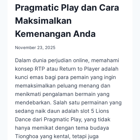
Pragmatic Play dan Cara
Maksimalkan
Kemenangan Anda
November 23, 2025
Dalam dunia perjudian online, memahami
konsep RTP atau Return to Player adalah
kunci emas bagi para pemain yang ingin
memaksimalkan peluang menang dan
menikmati pengalaman bermain yang
mendebarkan. Salah satu permainan yang
sedang naik daun adalah slot 5 Lions
Dance dari Pragmatic Play, yang tidak
hanya memikat dengan tema budaya
Tionghoa yang kental, tetapi juga