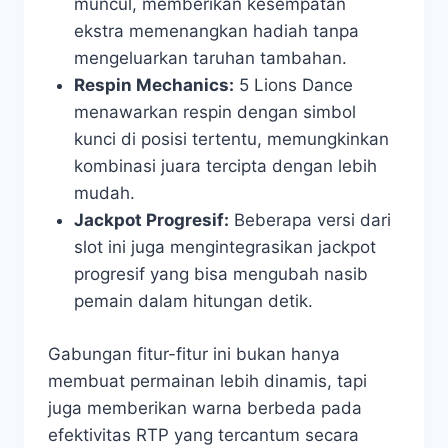
muncul, memberikan kesempatan
ekstra memenangkan hadiah tanpa
mengeluarkan taruhan tambahan.
Respin Mechanics:
5 Lions Dance
menawarkan respin dengan simbol
kunci di posisi tertentu, memungkinkan
kombinasi juara tercipta dengan lebih
mudah.
Jackpot Progresif:
Beberapa versi dari
slot ini juga mengintegrasikan jackpot
progresif yang bisa mengubah nasib
pemain dalam hitungan detik.
Gabungan fitur-fitur ini bukan hanya
membuat permainan lebih dinamis, tapi
juga memberikan warna berbeda pada
efektivitas RTP yang tercantum secara