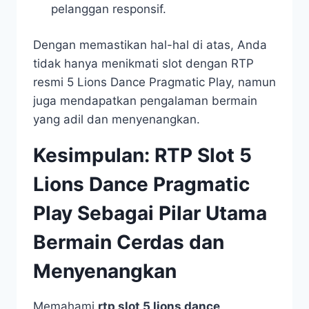
pelanggan responsif.
Dengan memastikan hal-hal di atas, Anda
tidak hanya menikmati slot dengan RTP
resmi 5 Lions Dance Pragmatic Play, namun
juga mendapatkan pengalaman bermain
yang adil dan menyenangkan.
Kesimpulan: RTP Slot 5
Lions Dance Pragmatic
Play Sebagai Pilar Utama
Bermain Cerdas dan
Menyenangkan
Memahami
rtp slot 5 lions dance