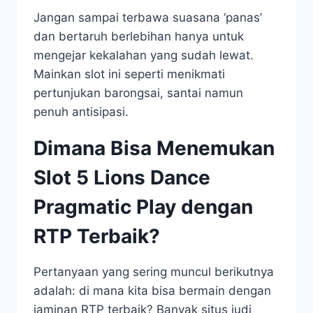
Jangan sampai terbawa suasana ‘panas’
dan bertaruh berlebihan hanya untuk
mengejar kekalahan yang sudah lewat.
Mainkan slot ini seperti menikmati
pertunjukan barongsai, santai namun
penuh antisipasi.
Dimana Bisa Menemukan
Slot 5 Lions Dance
Pragmatic Play dengan
RTP Terbaik?
Pertanyaan yang sering muncul berikutnya
adalah: di mana kita bisa bermain dengan
jaminan RTP terbaik? Banyak situs judi