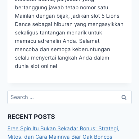
bertanggung jawab tetap nomor satu.
Mainlah dengan bijak, jadikan slot 5 Lions
Dance sebagai hiburan yang mengasyikkan
sekaligus tantangan menarik untuk
memacu adrenalin Anda. Selamat
mencoba dan semoga keberuntungan
selalu menyertai langkah Anda dalam
dunia slot online!
Search
for:
RECENT POSTS
Free Spin Itu Bukan Sekadar Bonus: Strategi,
Mitos, dan Cara Mainnya Biar Gak Boncos