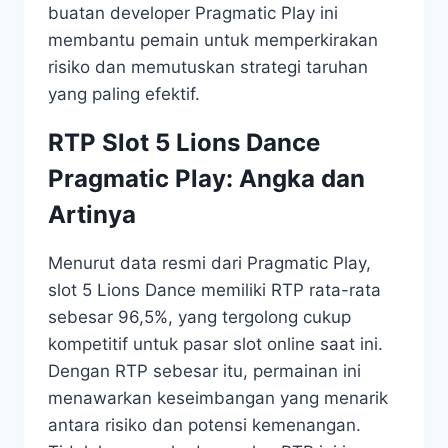
buatan developer Pragmatic Play ini
membantu pemain untuk memperkirakan
risiko dan memutuskan strategi taruhan
yang paling efektif.
RTP Slot 5 Lions Dance
Pragmatic Play: Angka dan
Artinya
Menurut data resmi dari Pragmatic Play,
slot 5 Lions Dance memiliki RTP rata-rata
sebesar 96,5%, yang tergolong cukup
kompetitif untuk pasar slot online saat ini.
Dengan RTP sebesar itu, permainan ini
menawarkan keseimbangan yang menarik
antara risiko dan potensi kemenangan.