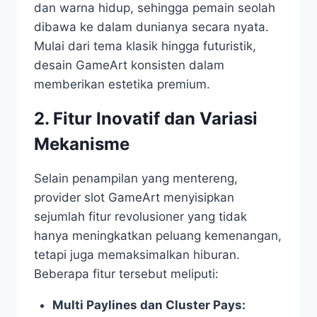
dan warna hidup, sehingga pemain seolah
dibawa ke dalam dunianya secara nyata.
Mulai dari tema klasik hingga futuristik,
desain GameArt konsisten dalam
memberikan estetika premium.
2. Fitur Inovatif dan Variasi
Mekanisme
Selain penampilan yang mentereng,
provider slot GameArt menyisipkan
sejumlah fitur revolusioner yang tidak
hanya meningkatkan peluang kemenangan,
tetapi juga memaksimalkan hiburan.
Beberapa fitur tersebut meliputi:
Multi Paylines dan Cluster Pays: