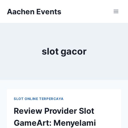
Skip
Aachen Events
to
content
slot gacor
SLOT ONLINE TERPERCAYA
Review Provider Slot
GameArt: Menyelami