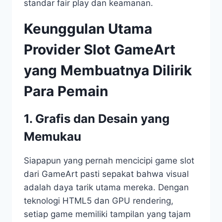
standar fair play dan keamanan.
Keunggulan Utama
Provider Slot GameArt
yang Membuatnya Dilirik
Para Pemain
1. Grafis dan Desain yang
Memukau
Siapapun yang pernah mencicipi game slot
dari GameArt pasti sepakat bahwa visual
adalah daya tarik utama mereka. Dengan
teknologi HTML5 dan GPU rendering,
setiap game memiliki tampilan yang tajam