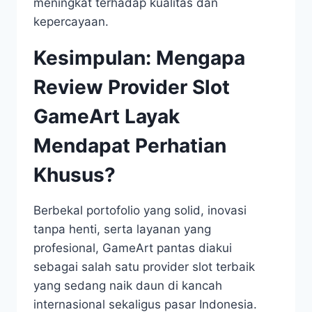
meningkat terhadap kualitas dan
kepercayaan.
Kesimpulan: Mengapa
Review Provider Slot
GameArt Layak
Mendapat Perhatian
Khusus?
Berbekal portofolio yang solid, inovasi
tanpa henti, serta layanan yang
profesional, GameArt pantas diakui
sebagai salah satu provider slot terbaik
yang sedang naik daun di kancah
internasional sekaligus pasar Indonesia.