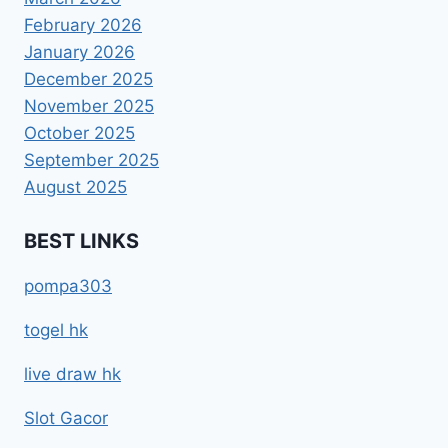
February 2026
January 2026
December 2025
November 2025
October 2025
September 2025
August 2025
BEST LINKS
pompa303
togel hk
live draw hk
Slot Gacor