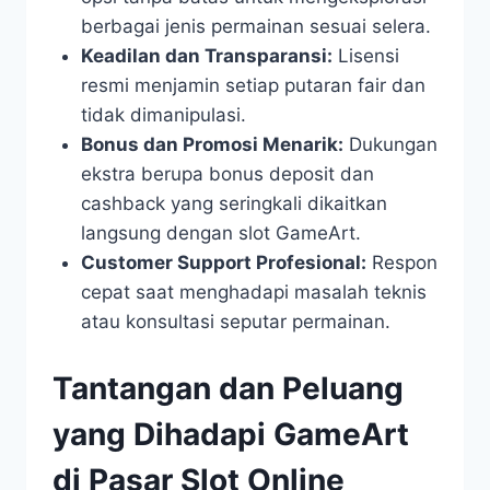
berbagai jenis permainan sesuai selera.
Keadilan dan Transparansi:
Lisensi
resmi menjamin setiap putaran fair dan
tidak dimanipulasi.
Bonus dan Promosi Menarik:
Dukungan
ekstra berupa bonus deposit dan
cashback yang seringkali dikaitkan
langsung dengan slot GameArt.
Customer Support Profesional:
Respon
cepat saat menghadapi masalah teknis
atau konsultasi seputar permainan.
Tantangan dan Peluang
yang Dihadapi GameArt
di Pasar Slot Online