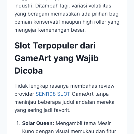
industri. Ditambah lagi, variasi volatilitas
yang beragam memastikan ada pilihan bagi
pemain konservatif maupun high roller yang
mengejar kemenangan besar.
Slot Terpopuler dari
GameArt yang Wajib
Dicoba
Tidak lengkap rasanya membahas review
provider
SENI108 SLOT
GameArt tanpa
meninjau beberapa judul andalan mereka
yang sering jadi favorit.
Solar Queen:
Mengambil tema Mesir
Kuno dengan visual memukau dan fitur