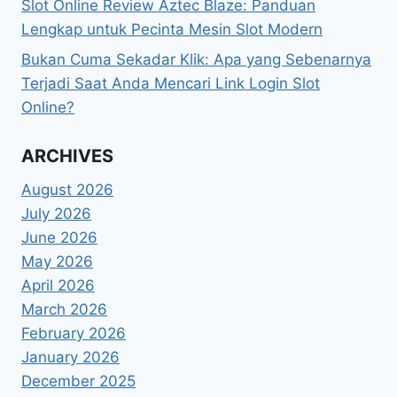
Slot Online Review Aztec Blaze: Panduan
Lengkap untuk Pecinta Mesin Slot Modern
Bukan Cuma Sekadar Klik: Apa yang Sebenarnya
Terjadi Saat Anda Mencari Link Login Slot
Online?
ARCHIVES
August 2026
July 2026
June 2026
May 2026
April 2026
March 2026
February 2026
January 2026
December 2025