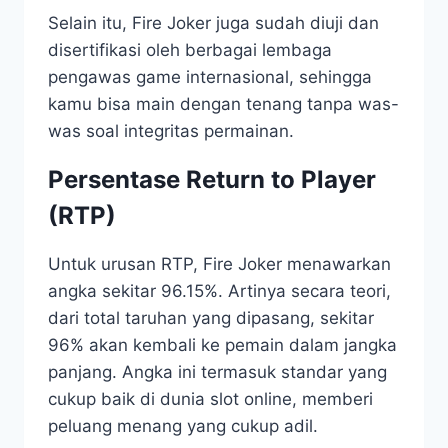
Selain itu, Fire Joker juga sudah diuji dan
disertifikasi oleh berbagai lembaga
pengawas game internasional, sehingga
kamu bisa main dengan tenang tanpa was-
was soal integritas permainan.
Persentase Return to Player
(RTP)
Untuk urusan RTP, Fire Joker menawarkan
angka sekitar 96.15%. Artinya secara teori,
dari total taruhan yang dipasang, sekitar
96% akan kembali ke pemain dalam jangka
panjang. Angka ini termasuk standar yang
cukup baik di dunia slot online, memberi
peluang menang yang cukup adil.