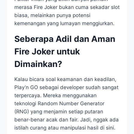
merasa Fire Joker bukan cuma sekadar slot
biasa, melainkan punya potensi
kemenangan yang lumayan menggiurkan.
Seberapa Adil dan Aman
Fire Joker untuk
Dimainkan?
Kalau bicara soal keamanan dan keadilan,
Play’n GO sebagai developer sudah sangat
terpercaya. Mereka menggunakan
teknologi Random Number Generator
(RNG) yang menjamin setiap putaran
benar-benar acak dan fair. Jadi, nggak ada
istilah curang atau manipulasi hasil di sini.