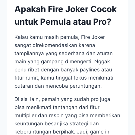
Apakah Fire Joker Cocok
untuk Pemula atau Pro?
Kalau kamu masih pemula, Fire Joker
sangat direkomendasikan karena
tampilannya yang sederhana dan aturan
main yang gampang dimengerti. Nggak
perlu ribet dengan banyak paylines atau
fitur rumit, kamu tinggal fokus menikmati
putaran dan mencoba peruntungan.
Di sisi lain, pemain yang sudah pro juga
bisa menikmati tantangan dari fitur
multiplier dan respin yang bisa memberikan
keuntungan besar jika strategi dan
keberuntungan berpihak. Jadi, game ini