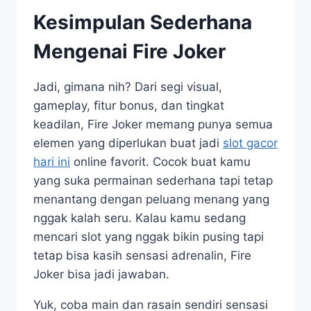
Kesimpulan Sederhana
Mengenai Fire Joker
Jadi, gimana nih? Dari segi visual,
gameplay, fitur bonus, dan tingkat
keadilan, Fire Joker memang punya semua
elemen yang diperlukan buat jadi
slot gacor
hari ini
online favorit. Cocok buat kamu
yang suka permainan sederhana tapi tetap
menantang dengan peluang menang yang
nggak kalah seru. Kalau kamu sedang
mencari slot yang nggak bikin pusing tapi
tetap bisa kasih sensasi adrenalin, Fire
Joker bisa jadi jawaban.
Yuk, coba main dan rasain sendiri sensasi