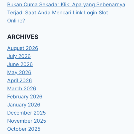
Bukan Cuma Sekadar Klik: Apa yang Sebenarnya
Terjadi Saat Anda Mencari Link Login Slot
Online?
ARCHIVES
August 2026
July 2026
June 2026
May 2026
April 2026
March 2026
February 2026
January 2026
December 2025
November 2025
October 2025