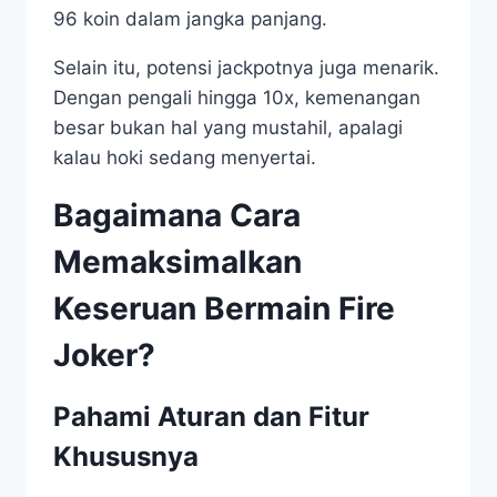
96 koin dalam jangka panjang.
Selain itu, potensi jackpotnya juga menarik.
Dengan pengali hingga 10x, kemenangan
besar bukan hal yang mustahil, apalagi
kalau hoki sedang menyertai.
Bagaimana Cara
Memaksimalkan
Keseruan Bermain Fire
Joker?
Pahami Aturan dan Fitur
Khususnya