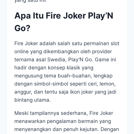
yang satu ini!
Apa Itu Fire Joker Play’N
Go?
Fire Joker adalah salah satu permainan slot
online yang dikembangkan oleh provider
ternama asal Swedia, Play’N Go. Game ini
hadir dengan konsep klasik yang
mengusung tema buah-buahan, lengkap
dengan simbol-simbol seperti ceri, lemon,
anggur, dan tentu saja ikon joker yang jadi
bintang utama.
Meski tampilannya sederhana, Fire Joker
menawarkan pengalaman bermain yang
menyenangkan dan penuh kejutan. Dengan