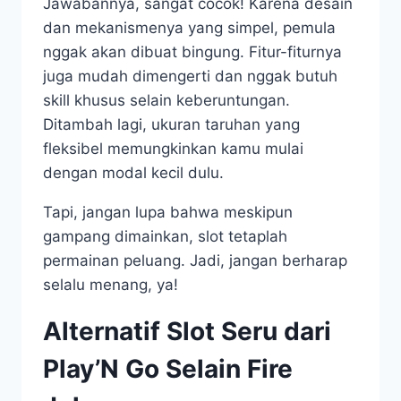
Jawabannya, sangat cocok! Karena desain
dan mekanismenya yang simpel, pemula
nggak akan dibuat bingung. Fitur-fiturnya
juga mudah dimengerti dan nggak butuh
skill khusus selain keberuntungan.
Ditambah lagi, ukuran taruhan yang
fleksibel memungkinkan kamu mulai
dengan modal kecil dulu.
Tapi, jangan lupa bahwa meskipun
gampang dimainkan, slot tetaplah
permainan peluang. Jadi, jangan berharap
selalu menang, ya!
Alternatif Slot Seru dari
Play’N Go Selain Fire