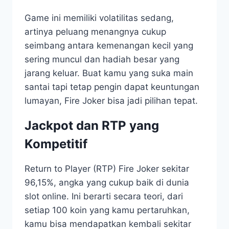
Game ini memiliki volatilitas sedang,
artinya peluang menangnya cukup
seimbang antara kemenangan kecil yang
sering muncul dan hadiah besar yang
jarang keluar. Buat kamu yang suka main
santai tapi tetap pengin dapat keuntungan
lumayan, Fire Joker bisa jadi pilihan tepat.
Jackpot dan RTP yang
Kompetitif
Return to Player (RTP) Fire Joker sekitar
96,15%, angka yang cukup baik di dunia
slot online. Ini berarti secara teori, dari
setiap 100 koin yang kamu pertaruhkan,
kamu bisa mendapatkan kembali sekitar