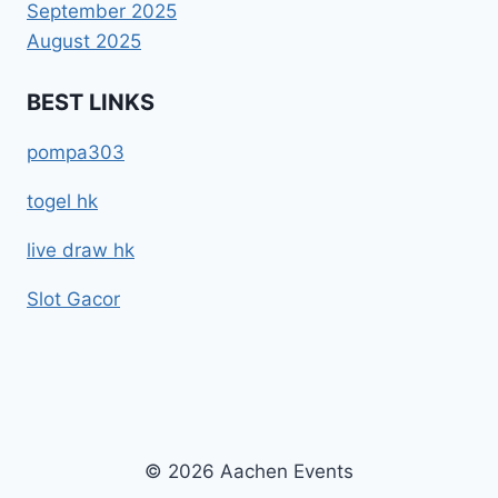
September 2025
August 2025
BEST LINKS
pompa303
togel hk
live draw hk
Slot Gacor
© 2026 Aachen Events