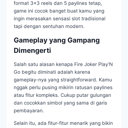
format 3×3 reels dan 5 paylines tetap,
game ini cocok banget buat kamu yang
ingin merasakan sensasi slot tradisional
tapi dengan sentuhan modern.
Gameplay yang Gampang
Dimengerti
Salah satu alasan kenapa Fire Joker Play’N
Go begitu diminati adalah karena
gameplay-nya yang straightforward. Kamu
nggak perlu pusing mikirin ratusan paylines
atau fitur kompleks. Cukup putar gulungan
dan cocokkan simbol yang sama di garis
pembayaran.
Selain itu, ada fitur-fitur menarik yang bikin